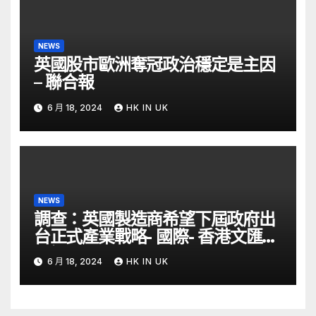
NEWS
英國股市歐洲奪冠政治穩定是主因
– 聯合報
6 月 18, 2024
HK IN UK
NEWS
調查：英國製造商希望下屆政府出
台正式產業戰略- 國際- 香港文匯網
– 文匯報
6 月 18, 2024
HK IN UK