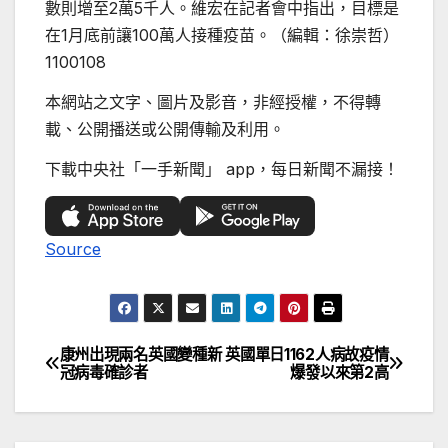
數則增至2萬5千人。維宏在記者會中指出，目標是
在1月底前讓100萬人接種疫苗。（編輯：徐崇哲）
1100108
本網站之文字、圖片及影音，非經授權，不得轉
載、公開播送或公開傳輸及利用。
下載中央社「一手新聞」 app，每日新聞不漏接！
Source
康州出現兩名英國變種新
英國單日1162人病故疫情
文
冠病毒確診者
爆發以來第2高
章
導