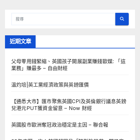
近期文章
父母零用錢緊縮、英國孩子開展副業賺錢歐媒: 「這
業務」賺最多 – 自由財經
溫灼培|英工黨經濟政策與英鎊匯價
【通悉大市】匯市聚焦英國CPI及英倫銀行議息英鎊
兌港元PUT獲資金留意 – Now 財經
英國股市歐洲奪冠政治穩定是主因 – 聯合報