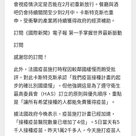
會視疫情決定是否能在2月初重新放行。餐廳與酒
吧仍會持續關閉至少到2月中。卡斯特克斯也重
申，受衝擊的產業將持續獲得政府的經濟補助。
訂閱《國際新聞》電子報 第一手掌握世界最新脈動
訂閱
感謝您的訂閱！
此外，法國疫苗施打時程因較鄰國緩慢而飽受批
評，對此卡斯特克斯承認「我們疫苗接種計畫的起
步的確比別國還慢」，但他強調這是為了遵守衛生
最高委員會（HAS）訂立的原則與優先順序，重點
是「讓所有希望接種的人都能免費獲得疫苗」。
據法國政府今晚表示，疫苗施打計畫已經加速，
「接種疫苗醫院數量已增加了4倍」。5日當天有5
千人接種疫苗，昨天1萬2千多人，今天施打疫苗人