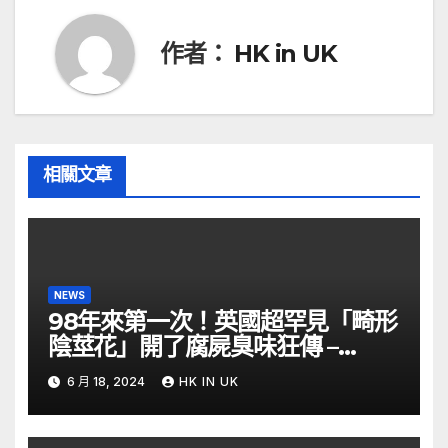
覽
作者：
HK in UK
相關文章
NEWS
98年來第一次！英國超罕見「畸形
陰莖花」開了腐屍臭味狂傳 –
ETtoday
6 月 18, 2024
HK IN UK