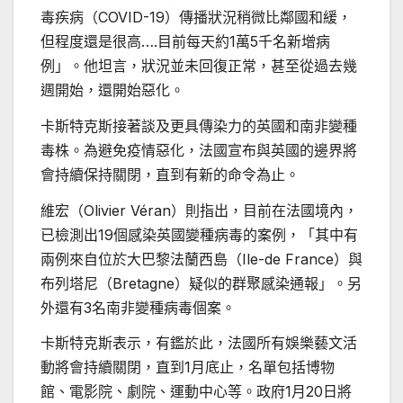
毒疾病（COVID-19）傳播狀況稍微比鄰國和緩，
但程度還是很高….目前每天約1萬5千名新增病
例」。他坦言，狀況並未回復正常，甚至從過去幾
週開始，還開始惡化。
卡斯特克斯接著談及更具傳染力的英國和南非變種
毒株。為避免疫情惡化，法國宣布與英國的邊界將
會持續保持關閉，直到有新的命令為止。
維宏（Olivier Véran）則指出，目前在法國境內，
已檢測出19個感染英國變種病毒的案例，「其中有
兩例來自位於大巴黎法蘭西島（Ile-de France）與
布列塔尼（Bretagne）疑似的群聚感染通報」。另
外還有3名南非變種病毒個案。
卡斯特克斯表示，有鑑於此，法國所有娛樂藝文活
動將會持續關閉，直到1月底止，名單包括博物
館、電影院、劇院、運動中心等。政府1月20日將