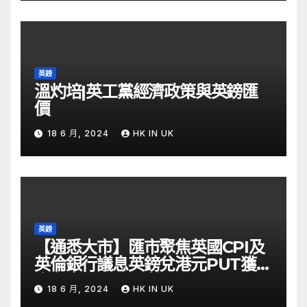
英鎊
溫灼培|英工黨經濟政策與英鎊匯
價
18 6 月, 2024
HK IN UK
英鎊
【通悉大市】匯市聚焦英國CPI及
英倫銀行議息英鎊兌港元PUT獲資
金留意 – Now 財經
18 6 月, 2024
HK IN UK