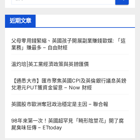
近期文章
父母零用錢緊縮、英國孩子開展副業賺錢歐媒: 「這
業務」賺最多 – 自由財經
溫灼培|英工黨經濟政策與英鎊匯價
【通悉大市】匯市聚焦英國CPI及英倫銀行議息英鎊
兌港元PUT獲資金留意 – Now 財經
英國股市歐洲奪冠政治穩定是主因 – 聯合報
98年來第一次！英國超罕見「畸形陰莖花」開了腐
屍臭味狂傳 – ETtoday