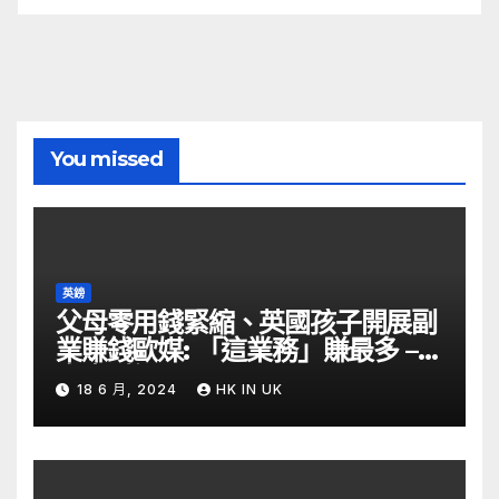
You missed
英鎊
父母零用錢緊縮、英國孩子開展副
業賺錢歐媒: 「這業務」賺最多 –
自由財經
18 6 月, 2024
HK IN UK