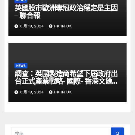
英國股市歐洲奪冠政治穩定是主因
– 聯合報
6 月 18, 2024
HK IN UK
NEWS
調查：英國製造商希望下屆政府出
台正式產業戰略- 國際- 香港文匯網
– 文匯報
6 月 18, 2024
HK IN UK