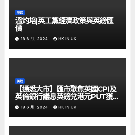
英鎊
溫灼培|英工黨經濟政策與英鎊匯
價
18 6 月, 2024
HK IN UK
英鎊
【通悉大市】匯市聚焦英國CPI及
英倫銀行議息英鎊兌港元PUT獲資
金留意 – Now 財經
18 6 月, 2024
HK IN UK