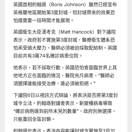
英國首相約翰遜（Boris Johnson）雖然已經宣布
英格蘭地區開始第3度封城，但封城帶來的效果恐
怕還需要一段時間才能展現。
英國衛生大臣漢考克（Matt Hancock）對下議院
表示，政府若不實施第3度封城，醫療衛生體系恐
怕承受過大壓力，醫師必須被迫採取配給制。英國
目前共有3萬74名確診病患住院。
他表示，若不採取行動，英國恐怕會面臨世界上其
他地方正在面臨的情況，醫院充斥病患，“醫師必
須選擇誰能接受治療，誰必須被拒絕。”
下議院6日以視訊方式辯論，將表決是否將第3度封
城令立法。約翰遜對議會表示，新變種病毒導致
“確診病例達到前所未見的數量”，政府別無選擇，
只能重回全區封鎖。
約翰遜也表示，表決內容能讓封城令實施至3月31