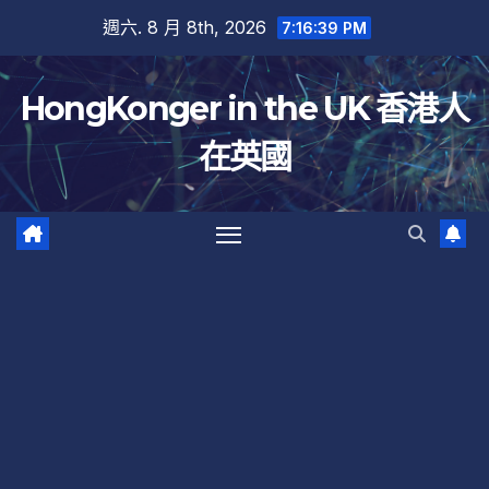
跳
週六. 8 月 8th, 2026
7:16:40 PM
至
內
HongKonger in the UK 香港人
容
在英國