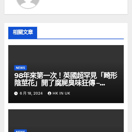
相關文章
NEWS
98年來第一次！英國超罕見「畸形
陰莖花」開了腐屍臭味狂傳 –
ETtoday
6 月 18, 2024
HK IN UK
NEWS