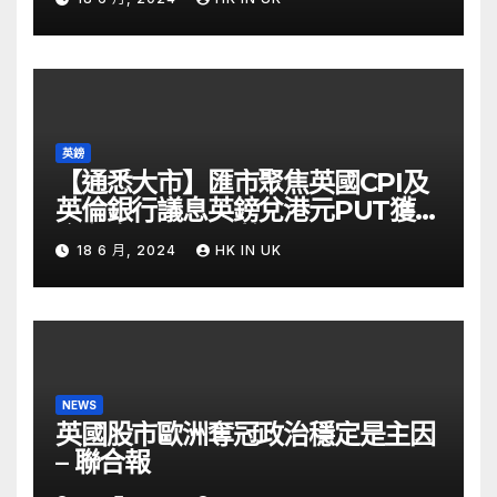
英鎊
【通悉大市】匯市聚焦英國CPI及
英倫銀行議息英鎊兌港元PUT獲資
金留意 – Now 財經
18 6 月, 2024
HK IN UK
NEWS
英國股市歐洲奪冠政治穩定是主因
– 聯合報