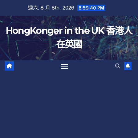
跳
週六. 8 月 8th, 2026
8:59:41 PM
至
內
HongKonger in the UK 香港人
容
在英國