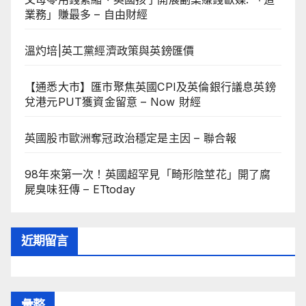
業務」賺最多 – 自由財經
溫灼培|英工黨經濟政策與英鎊匯價
【通悉大市】匯市聚焦英國CPI及英倫銀行議息英鎊
兌港元PUT獲資金留意 – Now 財經
英國股市歐洲奪冠政治穩定是主因 – 聯合報
98年來第一次！英國超罕見「畸形陰莖花」開了腐
屍臭味狂傳 – ETtoday
近期留言
彙整