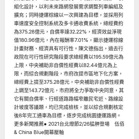
組化設計，以利未來路網發展需求調整列車編組及
擴充；同時捷運棕線以一次興建為目標，並採用列
車速度安全控制系統及多卡通收費系統，總經費約
為375.28億元，自償率達32.22%，經濟效益淨現
值180.96億元，內在報酬率7.01%，顯示捷運棕線
計畫財務、經濟具有可行性。陳文德指出，過去行
政院在可行性研究階段要求總經費以195.59億元為
上限，中央補助非自償性經費以82.44億元為上
限，而綜合規劃階段，市府改提市區地下化方案，
總經費上提至375.28億元，中央補助非自償性經費
上調至143.72億元，市府將全力爭取中央同意，其
它有關自償率、行經道路路幅窄離民宅近、路線設
計坡度等議題，均已完成檢核，並以綜合規劃核定
後8年完工通車為目標，逐步完成桃園捷運路網。
更多新聞推薦● 2021台北燈節2/26艋舺登場 伍佰
& China Blue開幕壓軸