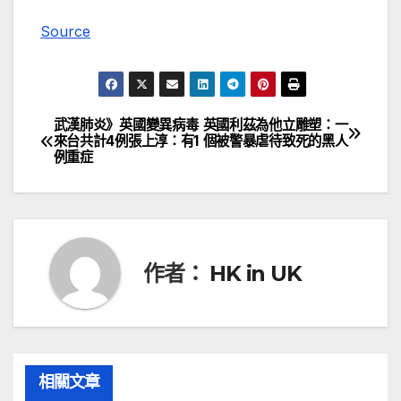
Source
武漢肺炎》英國變異病毒
英國利茲為他立雕塑：一
文
來台共計4例張上淳：有1
個被警暴虐待致死的黑人
例重症
章
導
覽
作者：
HK in UK
相關文章