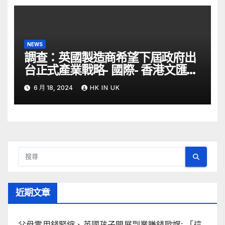
NEWS
調查：英國製造商希望下屆政府出
台正式產業戰略- 國際- 香港文匯網
– 文匯報
6 月 18, 2024
HK IN UK
近期文章
父母零用錢緊縮、英國孩子開展副業賺錢歐媒: 「這