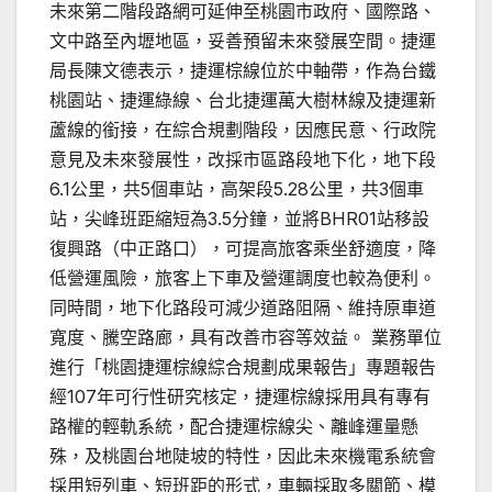
未來第二階段路網可延伸至桃園市政府、國際路、
文中路至內壢地區，妥善預留未來發展空間。捷運
局長陳文德表示，捷運棕線位於中軸帶，作為台鐵
桃園站、捷運綠線、台北捷運萬大樹林線及捷運新
蘆線的銜接，在綜合規劃階段，因應民意、行政院
意見及未來發展性，改採市區路段地下化，地下段
6.1公里，共5個車站，高架段5.28公里，共3個車
站，尖峰班距縮短為3.5分鐘，並將BHR01站移設
復興路（中正路口），可提高旅客乘坐舒適度，降
低營運風險，旅客上下車及營運調度也較為便利。
同時間，地下化路段可減少道路阻隔、維持原車道
寬度、騰空路廊，具有改善市容等效益。 業務單位
進行「桃園捷運棕線綜合規劃成果報告」專題報告
經107年可行性研究核定，捷運棕線採用具有專有
路權的輕軌系統，配合捷運棕線尖、離峰運量懸
殊，及桃園台地陡坡的特性，因此未來機電系統會
採用短列車、短班距的形式，車輛採取多關節、模