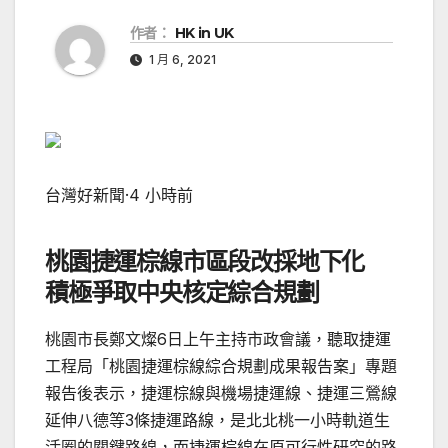
作者：
HK in UK
1 月 6, 2021
台灣好新聞
·
4 小時前
桃園捷運棕線市區段改採地下化
積極爭取中央核定綜合規劃
桃園市長鄭文燦6日上午主持市政會議，聽取捷運
工程局「桃園捷運棕線綜合規劃成果報告案」專題
報告後表示，捷運棕線與機場捷運線、捷運三鶯線
延伸八德等3條捷運路線，是北北桃一小時軌道生
活圈的關鍵路線，而捷運棕線在原可行性研究的路