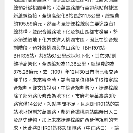
線預計從桃園車站，沿萬壽路續行至迴龍站與捷運
新蘆線銜接，全線高架化8站長約11.5公里，總經費
約195.59億元。然而考量捷運棕線與主要道路台1
線共構，並配合鐵路地下化及龜山區都市發展，勢
必須透過地下化方式進入桃園市區，因此在綜合規
劃階段，預計將桃園與龜山路段（BHR01站-
BHR05站）共5站6.1公里改採地下化，其它3站則
維持高架化，全長縮短為11.38公里，總經費約為
375.28億元，去（109）年12月30日市府已報交通
部爭取，未來審查時，請有關單位積極爭取核定綜
合規劃。鄭文燦說明，在綜合規劃階段，捷運棕線
除了部分路段修改為地下化，市府考量萬壽路3段
路寬僅14公尺，設站空間不足，且原BHR01站的設
站地址規劃於萬壽路，鄰近台鐵桃園站臨時出入口
及歷史建物，加上未來捷運棕線向西延伸規劃的需
求，因此將BHR01站移設復興路（中正路口），讓