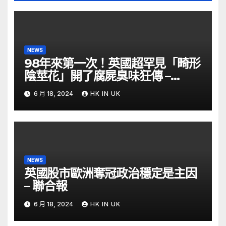
NEWS
98年來第一次！英國超罕見「畸形
陰莖花」開了腐屍臭味狂傳 –
ETtoday
6 月 18, 2024
HK IN UK
NEWS
英國股市歐洲奪冠政治穩定是主因
– 聯合報
6 月 18, 2024
HK IN UK