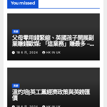
You missed
英鎊
父母零用錢緊縮、英國孩子開展副
業賺錢歐媒: 「這業務」賺最多 –
自由財經
18 6 月, 2024
HK IN UK
英鎊
溫灼培|英工黨經濟政策與英鎊匯
價
18 6 月, 2024
HK IN UK