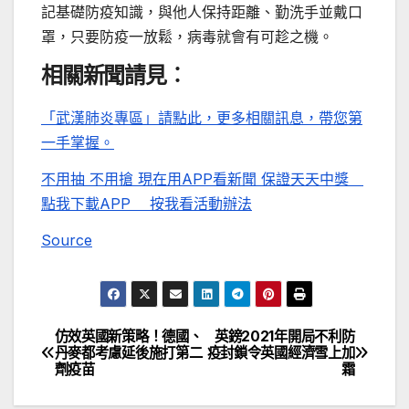
記基礎防疫知識，與他人保持距離、勤洗手並戴口
罩，只要防疫一放鬆，病毒就會有可趁之機。
相關新聞請見︰
「武漢肺炎專區」請點此，更多相關訊息，帶您第
一手掌握。
不用抽 不用搶 現在用APP看新聞 保證天天中獎
點我下載APP
按我看活動辦法
Source
仿效英國新策略！德國、
英鎊2021年開局不利防
文
丹麥都考慮延後施打第二
疫封鎖令英國經濟雪上加
劑疫苗
霜
章