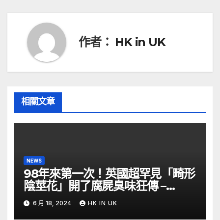
導
覽
作者：
HK in UK
相關文章
NEWS
98年來第一次！英國超罕見「畸形
陰莖花」開了腐屍臭味狂傳 –
ETtoday
6 月 18, 2024
HK IN UK