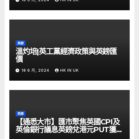
英鎊
溫灼培|英工黨經濟政策與英鎊匯
價
18 6 月, 2024
HK IN UK
英鎊
【通悉大市】匯市聚焦英國CPI及
英倫銀行議息英鎊兌港元PUT獲資
金留意 – Now 財經