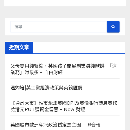
近期文章
父母零用錢緊縮、英國孩子開展副業賺錢歐媒: 「這
業務」賺最多 – 自由財經
溫灼培|英工黨經濟政策與英鎊匯價
【通悉大市】匯市聚焦英國CPI及英倫銀行議息英鎊
兌港元PUT獲資金留意 – Now 財經
英國股市歐洲奪冠政治穩定是主因 – 聯合報