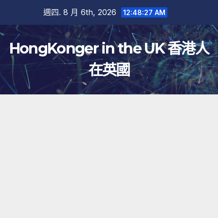
跳
週四. 8 月 6th, 2026
12:48:27 AM
至
內
HongKonger in the UK 香港人
容
在英國