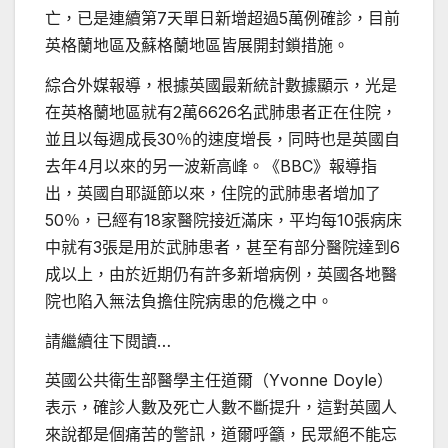
亡，已是連續第7天單日新增超過5萬例確診，目前
英格蘭地區及蘇格蘭地區皆展開封鎖措施。
綜合外媒報導，根據英國最新統計數據顯示，光是
在英格蘭地區就有2萬6626名武肺患者正在住院，
並且以每週成長30％的速度增長，同時也是英國自
去年4月以來的另一波新高峰。《BBC》報導指
出，英國自耶誕節以來，住院的武肺患者增加了
50％，已經有18家醫院接近滿床，平均每10張病床
中就有3張是用於武肺患者，甚至有部分醫院達到6
成以上，由於近期仍有許多新增病例，英國各地醫
院也陷入無法負擔住院病患的危機之中。
請繼續往下閱讀…
英國公共衛生部醫學主任道爾（Yvonne Doyle）
表示，確診人數及死亡人數不斷提升，這對英國人
來說都是個痛苦的警訊，道爾呼籲，民眾絕不能忘