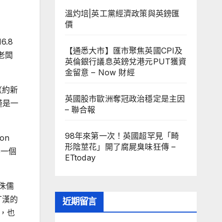
溫灼培|英工黨經濟政策與英鎊匯
價
.8
【通悉大市】匯市聚焦英國CPI及
老闆
英倫銀行議息英鎊兌港元PUT獲資
金留意 – Now 財經
（約新
英國股市歐洲奪冠政治穩定是主因
僅是一
– 聯合報
98年來第一次！英國超罕見「畸
on
形陰莖花」開了腐屍臭味狂傳 –
要一個
ETtoday
侏儒
丁漢的
近期留言
，也