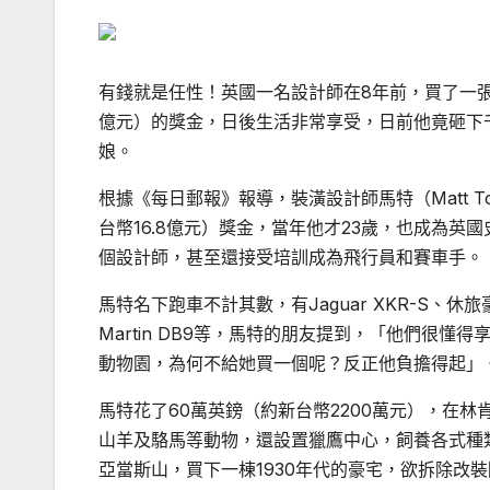
有錢就是任性！英國一名設計師在8年前，買了一張樂
億元）的獎金，日後生活非常享受，日前他竟砸下
娘。
根據《每日郵報》報導，裝潢設計師馬特（Matt T
台幣16.8億元）獎金，當年他才23歲，也成為英
個設計師，甚至還接受培訓成為飛行員和賽車手。
馬特名下跑車不計其數，有Jaguar XKR-S、休旅豪車La
Martin DB9等，馬特的朋友提到，「他們很
動物園，為何不給她買一個呢？反正他負擔得起」
馬特花了60萬英鎊（約新台幣2200萬元），在林
山羊及駱馬等動物，還設置獵鷹中心，飼養各式種
亞當斯山，買下一棟1930年代的豪宅，欲拆除改