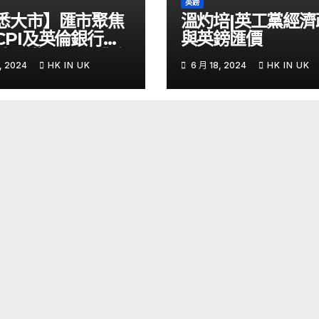
英鎊
悉大市】匯市聚焦
溫灼培|英工黨經濟
CPI及英倫銀行議
與英鎊匯價
鎊兌港元PUT獲資
, 2024
HK IN UK
6 月 18, 2024
HK IN UK
 – Now 財經