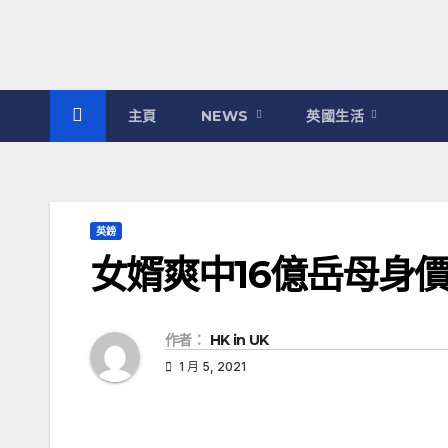
主頁
NEWS
英國生活
英鎊
女婿爽中16億岳母身
作者：
HK in UK
1 月 5, 2021