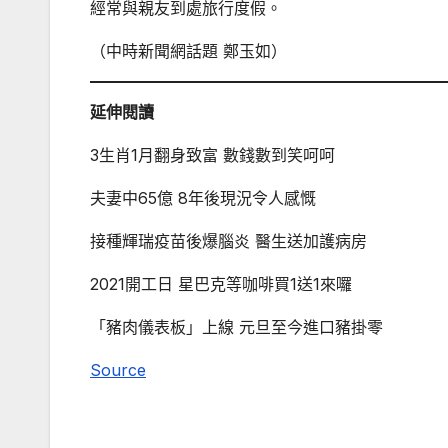
經常與親友到處旅行度假。
（中時新聞網話題 鄭玉如）
延伸閱讀
3生肖1月翻身致富 數錢數到笑呵呵
夫妻中65億 8年後現況令人感慨
接種輝瑞疫苗後爆腦炎 醫生送加護病房
2021開工日 星巴克等咖啡買1送1來囉
「豬肉儀表板」上線 元旦至今進口豬掛零
Source