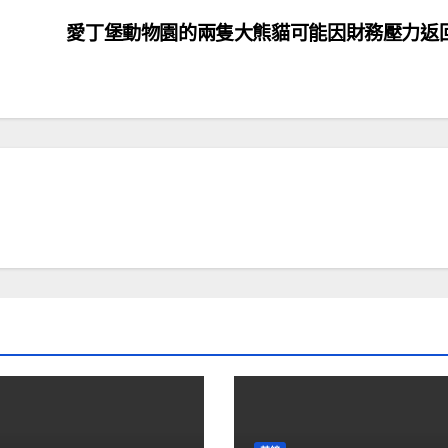
愛丁堡動物園的兩隻大熊貓可能因財務壓力返