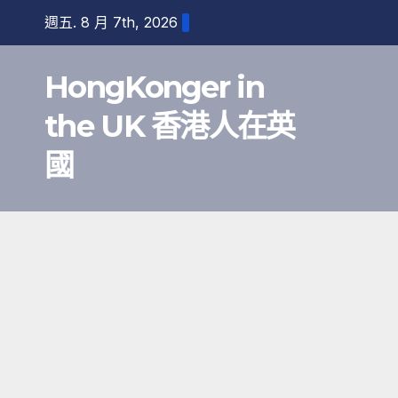
跳
週五. 8 月 7th, 2026
至
內
HongKonger in
容
the UK 香港人在英
國