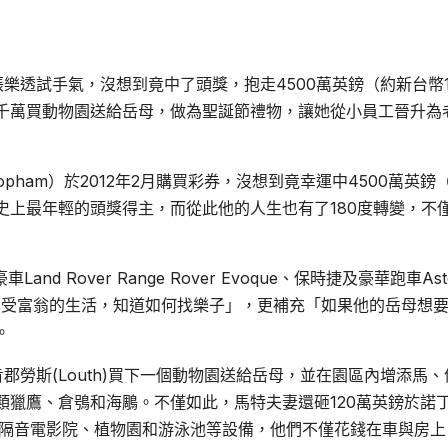
透試手氣，沒想到竟中了頭獎，抱走4500萬英鎊（約新台幣16
千萬買動物園送給岳母，做為聖誕節禮物，讓她從小員工晉升為
opham）於2012年2月購買彩券，沒想到竟幸運中4500萬英鎊
國史上最年輕的頭獎得主，而從此他的人生也有了180度轉變，不
nd Rover Range Rover Evoque、保時捷及豪華跑車Ast
懂得享受富翁的生活，知道如何找樂子」，更補充「如果他的岳母想
。
肯郡勞斯(Louth)買下一個動物園送給岳母，並在園區內增添馬、
類獵鷹、倉鴞和海鵰。不僅如此，馬特夫妻還砸120萬英鎊於諾
裝隔音電影院、植物園和游泳池等設備，他們不僅花錢在車與房上