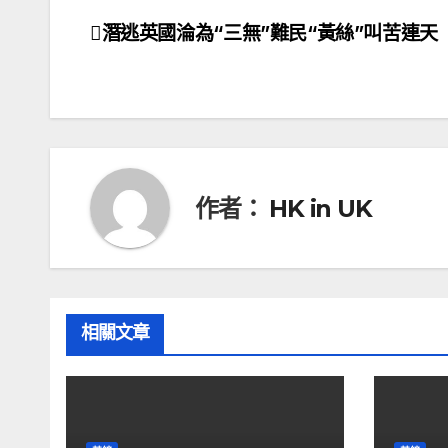
潛逃英國淪為“三無”難民“黃絲”叫苦連天
文
章
導
覽
作者：
HK in UK
相關文章