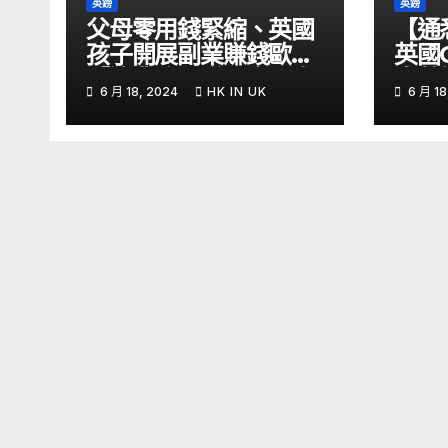
英鎊
英鎊
父母零用錢緊縮、英國
【通
孩子開展副業賺錢歐媒:
英國
「這業務」賺最多 – 自
息英
6 月 18, 2024
HK IN UK
6 月 18
由財經
金留意