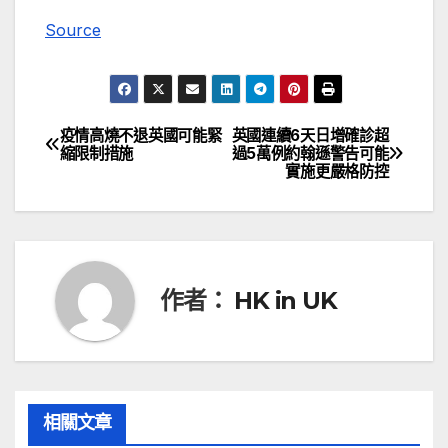
Source
疫情高燒不退英國可能緊
英國連續6天日增確診超
文
縮限制措施
過5萬例約翰遜警告可能
實施更嚴格防控
章
導
覽
作者：
HK in UK
相關文章