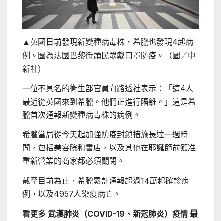
▲英國日前發現新變種病毒株，希臘也發現4起病
例。圖為法國巴黎街頭民眾戴口罩防疫。（圖／中
新社）
一位不具名的衛生部官員向路透社表示：「這4人
最近從英國來到希臘。他們正進行隔離。」這是希
臘首次通報新變種病毒株的病例。
希臘當局從今天起加強防疫封鎖措施長達一週時
間，包括美容院和書店，以及其他在耶誕節前獲准
重新營業的商家都必須關閉。
截至目前為止，希臘累計通報超過14萬起確診病
例，以及4957人染疫病亡。
看更多 武漢肺炎（COVID-19、新冠肺炎）疫情 最