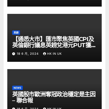
英鎊
【通悉大市】匯市聚焦英國CPI及
英倫銀行議息英鎊兌港元PUT獲資
金留意 – Now 財經
18 6 月, 2024
HK IN UK
NEWS
英國股市歐洲奪冠政治穩定是主因
– 聯合報
18 6 月, 2024
HK IN UK