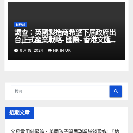
NEWS
調查：英國製造商希望下屆政府出
台正式產業戰略- 國際- 香港文匯網
– 文匯報
6 月 18, 2024
HK IN UK
近期文章
父母零用錢緊縮、英國孩子開展副業賺錢歐媒: 「這