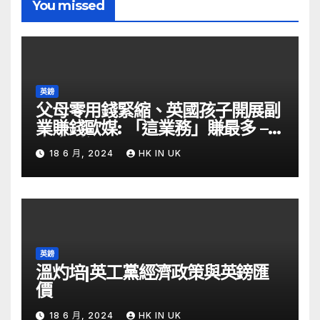
You missed
英鎊
父母零用錢緊縮、英國孩子開展副
業賺錢歐媒: 「這業務」賺最多 –
自由財經
18 6 月, 2024
HK IN UK
英鎊
溫灼培|英工黨經濟政策與英鎊匯
價
18 6 月, 2024
HK IN UK