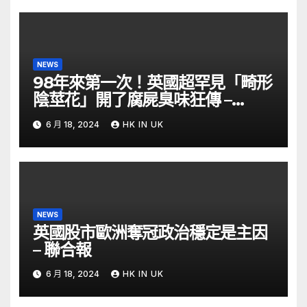
NEWS
98年來第一次！英國超罕見「畸形
陰莖花」開了腐屍臭味狂傳 –
ETtoday
6 月 18, 2024
HK IN UK
NEWS
英國股市歐洲奪冠政治穩定是主因
– 聯合報
6 月 18, 2024
HK IN UK