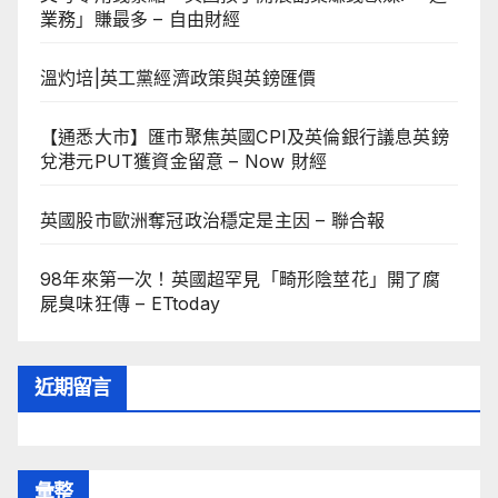
業務」賺最多 – 自由財經
溫灼培|英工黨經濟政策與英鎊匯價
【通悉大市】匯市聚焦英國CPI及英倫銀行議息英鎊
兌港元PUT獲資金留意 – Now 財經
英國股市歐洲奪冠政治穩定是主因 – 聯合報
98年來第一次！英國超罕見「畸形陰莖花」開了腐
屍臭味狂傳 – ETtoday
近期留言
彙整