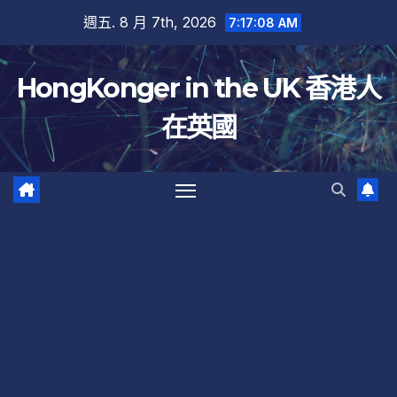
跳
週五. 8 月 7th, 2026
7:17:09 AM
至
內
HongKonger in the UK 香港人
容
在英國