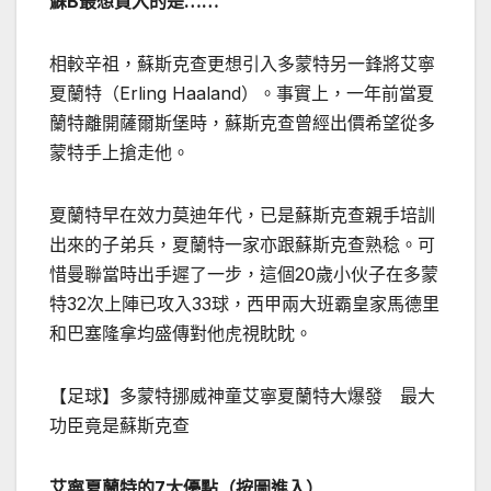
蘇B最想買入的是……
相較辛祖，蘇斯克查更想引入多蒙特另一鋒將艾寧
夏蘭特（Erling ­Haaland）。事實上，一年前當夏
蘭特離開薩爾斯堡時，蘇斯克查曾經出價希望從多
蒙特手上搶走他。
夏蘭特早在效力莫迪年代，已是蘇斯克查親手培訓
出來的子弟兵，夏蘭特一家亦跟蘇斯克查熟稔。可
惜曼聯當時出手遲了一步，這個20歲小伙子在多蒙
特32次上陣已攻入33球，西甲兩大班霸皇家馬德里
和巴塞隆拿均盛傳對他虎視眈眈。
【足球】多蒙特挪威神童艾寧夏蘭特大爆發 最大
功臣竟是蘇斯克查
艾寧夏蘭特的7大優點（按圖進入）