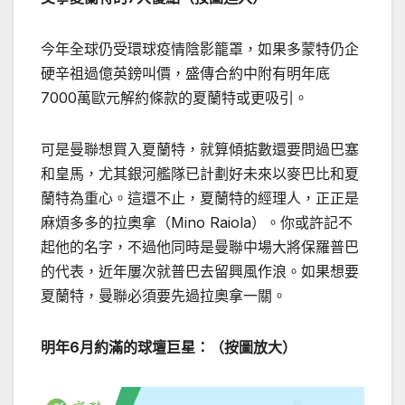
今年全球仍受環球疫情陰影籠罩，如果多蒙特仍企
硬辛祖過億英鎊叫價，盛傳合約中附有明年底
7000萬歐元解約條款的夏蘭特或更吸引。
可是曼聯想買入夏蘭特，就算傾掂數還要問過巴塞
和皇馬，尤其銀河艦隊已計劃好未來以麥巴比和夏
蘭特為重心。這還不止，夏蘭特的經理人，正正是
麻煩多多的拉奧拿（Mino Raiola）。你或許記不
起他的名字，不過他同時是曼聯中場大將保羅普巴
的代表，近年屢次就普巴去留興風作浪。如果想要
夏蘭特，曼聯必須要先過拉奧拿一關。
明年6月約滿的球壇巨星：（按圖放大）