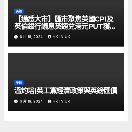
英鎊
【通悉大市】匯市聚焦英國CPI及
英倫銀行議息英鎊兌港元PUT獲資
金留意 – Now 財經
6 月 18, 2024
HK IN UK
英鎊
溫灼培|英工黨經濟政策與英鎊匯價
6 月 18, 2024
HK IN UK