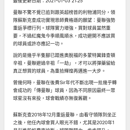
最後更新日期：
2021-01-03 21:25
曼聯不驚不覺已追到跟英超榜首的利物浦同分，領
隊蘇斯克查成功實現恩師費格遜的願望：曼聯強勢
重返爭標行列。球隊實力增強，買對球員當然重
要，不過紅魔鬼今季順風順水，成功避開不應該買
的球員或許亦應記一功。
說的是幾乎半隻腳已踏進奧脫福的多蒙特翼鋒查頓
辛祖，曼聯避過辛祖「一劫」，才可以將彈藥留給
真正想買的球員，為重拾輝煌再邁進一大步。
曾幾何時，曼聯在後費Sir年代不斷出現一批幾乎轉
會成功的「傳曼聯」球員，因為不同原因最終一眾
球星沒有來投，球會戰績亦無復舊觀。
蘇斯克查2018年12月重返曼聯，由看守領隊到坐正
之後，他任內球會買人眼光不錯，尤其是2020年1