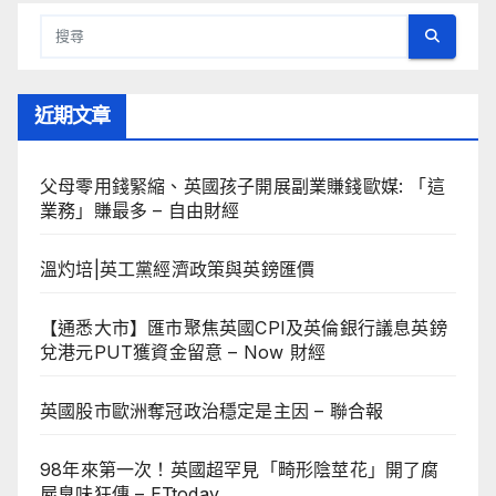
近期文章
父母零用錢緊縮、英國孩子開展副業賺錢歐媒: 「這
業務」賺最多 – 自由財經
溫灼培|英工黨經濟政策與英鎊匯價
【通悉大市】匯市聚焦英國CPI及英倫銀行議息英鎊
兌港元PUT獲資金留意 – Now 財經
英國股市歐洲奪冠政治穩定是主因 – 聯合報
98年來第一次！英國超罕見「畸形陰莖花」開了腐
屍臭味狂傳 – ETtoday