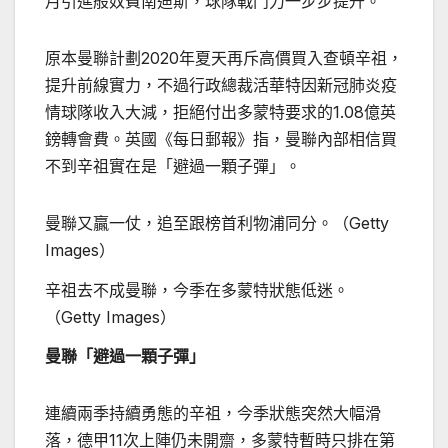
月引進般奴費南迪斯，球隊戰鬥力一步步提升。
原本曼聯計劃2020年夏天再斥高價買入查頓辛祖，
提升前線實力，不過行政總裁活華特因新冠肺炎疫
情球隊收入大減，拒絕付出多蒙特要求的1.08億英
鎊轉會費。英國《每日郵報》指，曼聯內部相信買
不到辛祖實在是「避過一顆子彈」。
曼聯又贏一仗，追至跟榜首利物浦同分。（Getty
Images）
辛祖去不成曼聯，今季在多蒙特狀態低迷。
（Getty Images）
曼聯「避過一顆子彈」
連續兩季持續勇態的辛祖，今季狀態突然大幅滑
落，德甲11次上陣仍未開齋，多蒙特暫時只排在第