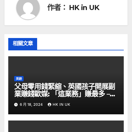
覽
作者：
HK in UK
相關文章
英鎊
父母零用錢緊縮、英國孩子開展副
業賺錢歐媒: 「這業務」賺最多 –
自由財經
6 月 18, 2024
HK IN UK