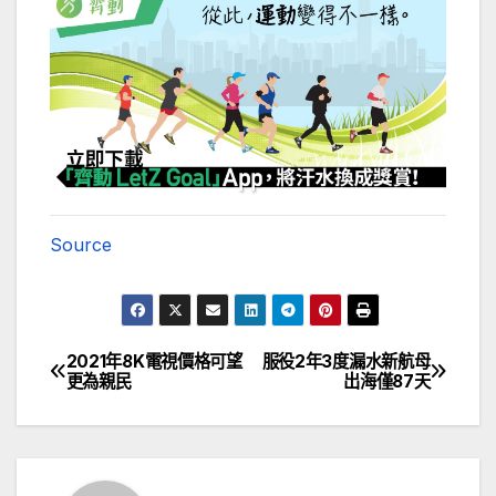
Source
2021年8K電視價格可望
服役2年3度漏水新航母
文
更為親民
出海僅87天
章
導