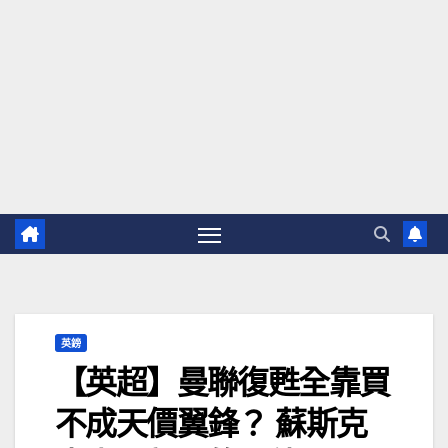
英鎊
【英超】曼聯復甦全靠買
不成天價翼鋒？ 蘇斯克