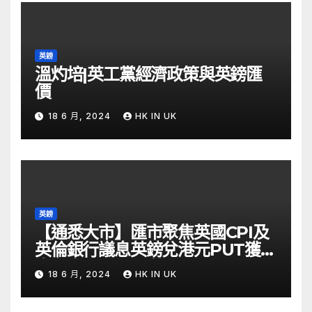
英鎊
溫灼培|英工黨經濟政策與英鎊匯
價
18 6 月, 2024
HK IN UK
英鎊
【通悉大市】匯市聚焦英國CPI及
英倫銀行議息英鎊兌港元PUT獲資
金留意 – Now 財經
18 6 月, 2024
HK IN UK