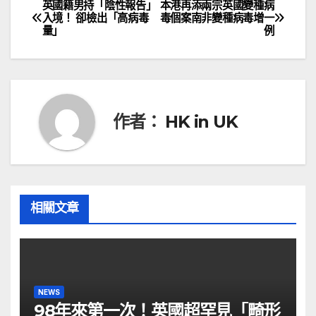
英國籍男持「陰性報告」
本港再添兩宗英國變種病
文
入境！ 卻檢出「高病毒
毒個案南非變種病毒增一
量」
例
章
導
覽
作者：
HK in UK
相關文章
NEWS
98年來第一次！英國超罕見「畸形