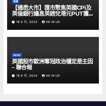
英鎊
【通悉大市】匯市聚焦英國CPI及
英倫銀行議息英鎊兌港元PUT獲資
金留意 – Now 財經
18 6 月, 2024
HK IN UK
NEWS
英國股市歐洲奪冠政治穩定是主因
– 聯合報
18 6 月, 2024
HK IN UK