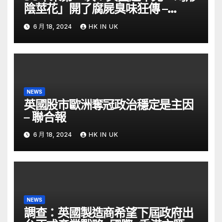
陰莖花」開了腐屍臭味狂傳 –
ETtoday
6 月 18, 2024
HK IN UK
NEWS
英國股市歐洲奪冠政治穩定是主因
– 聯合報
6 月 18, 2024
HK IN UK
NEWS
調查：英國製造商希望下屆政府出