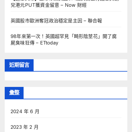
兌港元PUT獲資金留意 – Now 財經
英國股市歐洲奪冠政治穩定是主因 – 聯合報
98年來第一次！英國超罕見「畸形陰莖花」開了腐
屍臭味狂傳 – ETtoday
近期留言
彙整
2024 年 6 月
2023 年 2 月