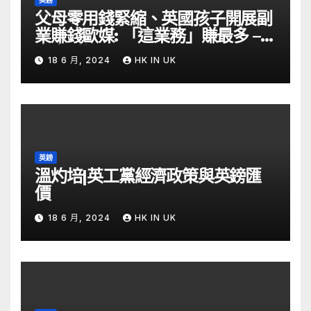
父母零用錢緊縮、英國孩子開展副
業賺錢歐媒: 「這業務」賺最多 –
自由財經
18 6 月, 2024
HK IN UK
英鎊
溫灼培|英工黨經濟政策與英鎊匯
價
18 6 月, 2024
HK IN UK