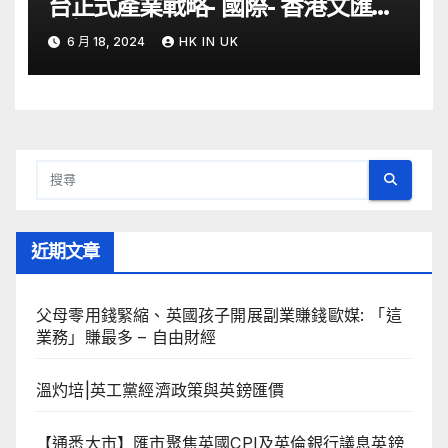
台正式產業戰略- 國際- 香港文匯網
– 文匯報
6 月 18, 2024
HK IN UK
近期文章
父母零用錢緊縮、英國孩子開展副業賺錢歐媒: 「這
業務」賺最多 – 自由財經
溫灼培|英工黨經濟政策與英鎊匯價
【通悉大市】匯市聚焦英國CPI及英倫銀行議息英鎊