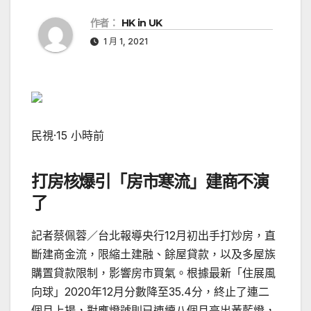
作者：
HK in UK
1 月 1, 2021
民視
·
15 小時前
打房核爆引「房市寒流」建商不演
了
記者蔡佩蓉／台北報導央行12月初出手打炒房，直
斷建商金流，限縮土建融、餘屋貸款，以及多屋族
購置貸款限制，影響房市買氣。根據最新「住展風
向球」2020年12月分數降至35.4分，終止了連二
個月上揚，對應燈號則已連續八個月亮出黃藍燈，