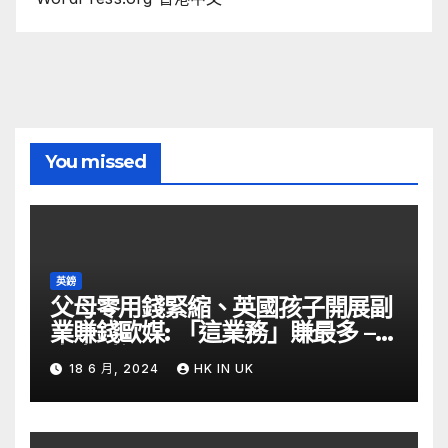
You missed
英鎊
父母零用錢緊縮、英國孩子開展副
業賺錢歐媒: 「這業務」賺最多 –
自由財經
18 6 月, 2024
HK IN UK