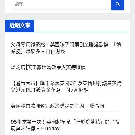
近期文章
父母零用錢緊縮、英國孩子開展副業賺錢歐媒: 「這
業務」賺最多 – 自由財經
溫灼培|英工黨經濟政策與英鎊匯價
【通悉大市】匯市聚焦英國CPI及英倫銀行議息英鎊
兌港元PUT獲資金留意 – Now 財經
英國股市歐洲奪冠政治穩定是主因 – 聯合報
98年來第一次！英國超罕見「畸形陰莖花」開了腐
屍臭味狂傳 – ETtoday