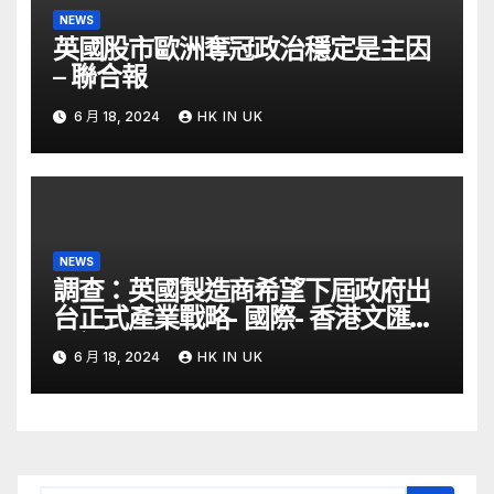
NEWS
英國股市歐洲奪冠政治穩定是主因
– 聯合報
6 月 18, 2024
HK IN UK
NEWS
調查：英國製造商希望下屆政府出
台正式產業戰略- 國際- 香港文匯網
– 文匯報
6 月 18, 2024
HK IN UK