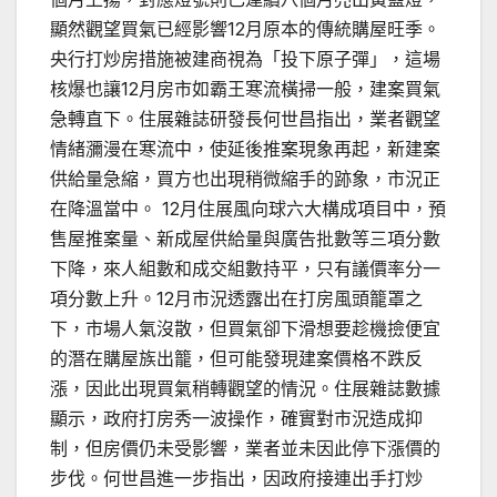
顯然觀望買氣已經影響12月原本的傳統購屋旺季。
央行打炒房措施被建商視為「投下原子彈」，這場
核爆也讓12月房市如霸王寒流橫掃一般，建案買氣
急轉直下。住展雜誌研發長何世昌指出，業者觀望
情緒瀰漫在寒流中，使延後推案現象再起，新建案
供給量急縮，買方也出現稍微縮手的跡象，市況正
在降溫當中。 12月住展風向球六大構成項目中，預
售屋推案量、新成屋供給量與廣告批數等三項分數
下降，來人組數和成交組數持平，只有議價率分一
項分數上升。12月市況透露出在打房風頭籠罩之
下，市場人氣沒散，但買氣卻下滑想要趁機撿便宜
的潛在購屋族出籠，但可能發現建案價格不跌反
漲，因此出現買氣稍轉觀望的情況。住展雜誌數據
顯示，政府打房秀一波操作，確實對市況造成抑
制，但房價仍未受影響，業者並未因此停下漲價的
步伐。何世昌進一步指出，因政府接連出手打炒