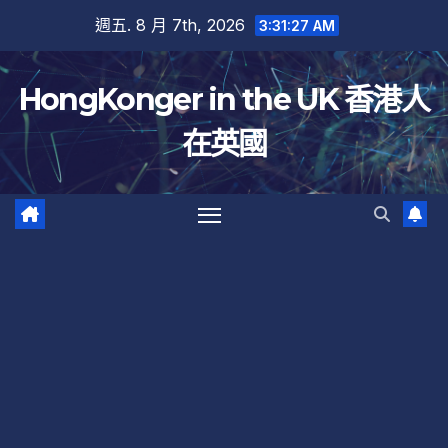
跳
週五. 8 月 7th, 2026
3:31:28 AM
至
內
HongKonger in the UK 香港人
容
在英國