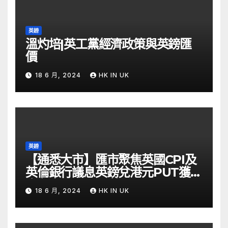
英鎊
溫灼培|英工黨經濟政策與英鎊匯
價
18 6 月, 2024
HK IN UK
英鎊
【通悉大市】匯市聚焦英國CPI及
英倫銀行議息英鎊兌港元PUT獲資
金留意 – Now 財經
18 6 月, 2024
HK IN UK