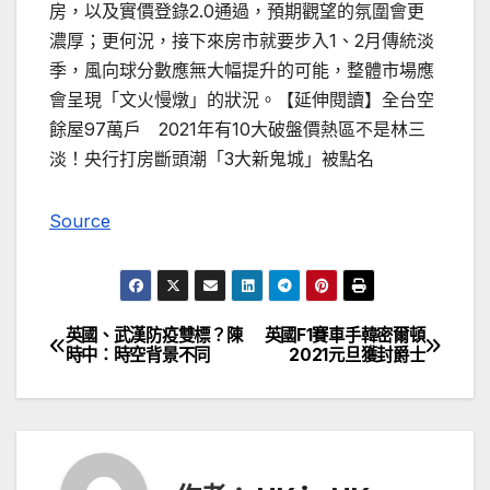
房，以及實價登錄2.0通過，預期觀望的氛圍會更
濃厚；更何況，接下來房市就要步入1、2月傳統淡
季，風向球分數應無大幅提升的可能，整體市場應
會呈現「文火慢燉」的狀況。【延伸閱讀】全台空
餘屋97萬戶 2021年有10大破盤價熱區不是林三
淡！央行打房斷頭潮「3大新鬼城」被點名
Source
英國、武漢防疫雙標？陳
英國F1賽車手韓密爾頓
文
時中：時空背景不同
2021元旦獲封爵士
章
導
覽