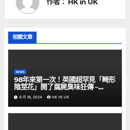
作者：
HK in UK
相關文章
NEWS
98年來第一次！英國超罕見「畸形
陰莖花」開了腐屍臭味狂傳 –
ETtoday
6 月 18, 2024
HK IN UK