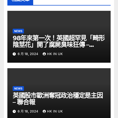
NEWS
98年來第一次！英國超罕見「畸形
陰莖花」開了腐屍臭味狂傳 –
ETtoday
6 月 18, 2024
HK IN UK
NEWS
英國股市歐洲奪冠政治穩定是主因
– 聯合報
6 月 18, 2024
HK IN UK