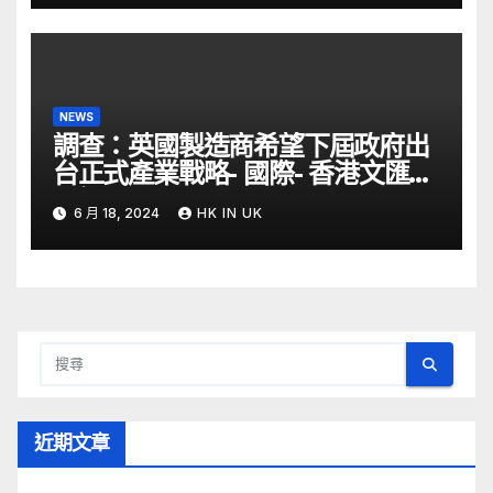
NEWS
調查：英國製造商希望下屆政府出
台正式產業戰略- 國際- 香港文匯網
– 文匯報
6 月 18, 2024
HK IN UK
近期文章