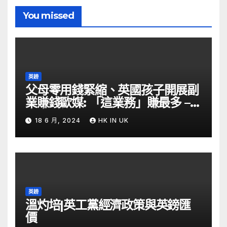
You missed
英鎊
父母零用錢緊縮、英國孩子開展副
業賺錢歐媒: 「這業務」賺最多 –
自由財經
18 6 月, 2024
HK IN UK
英鎊
溫灼培|英工黨經濟政策與英鎊匯
價