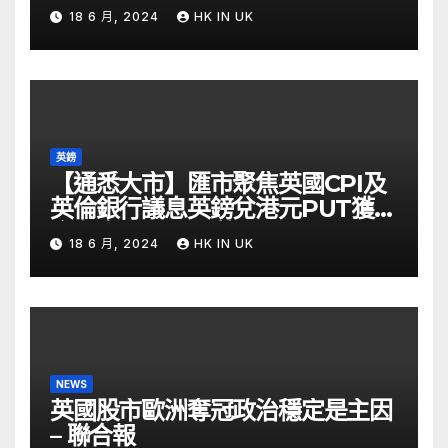
18 6 月, 2024
HK IN UK
英鎊
【通悉大市】匯市聚焦英國CPI及
英倫銀行議息英鎊兌港元PUT獲資
金留意 – Now 財經
18 6 月, 2024
HK IN UK
NEWS
英國股市歐洲奪冠政治穩定是主因
– 聯合報