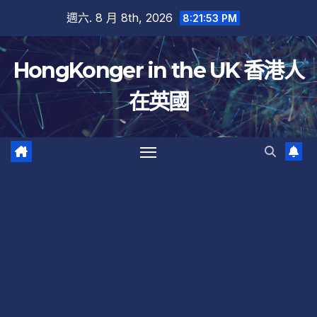
跳
週六. 8 月 8th, 2026
8:21:54 PM
至
內
HongKonger in the UK 香港人
容
在英國