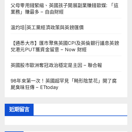
父母零用錢緊縮、英國孩子開展副業賺錢歐媒: 「這
業務」賺最多 – 自由財經
溫灼培|英工黨經濟政策與英鎊匯價
【通悉大市】匯市聚焦英國CPI及英倫銀行議息英鎊
兌港元PUT獲資金留意 – Now 財經
英國股市歐洲奪冠政治穩定是主因 – 聯合報
98年來第一次！英國超罕見「畸形陰莖花」開了腐
屍臭味狂傳 – ETtoday
近期留言