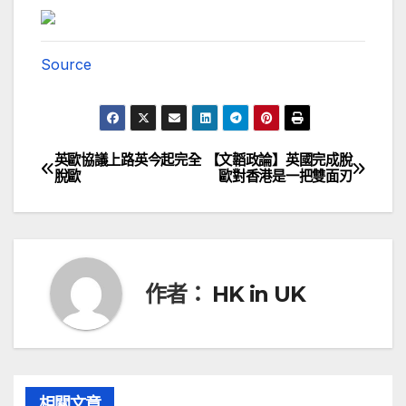
Source
英歐協議上路英今起完全
【文韜政論】英國完成脫
文
脫歐
歐對香港是一把雙面刃
章
導
覽
作者：
HK in UK
相關文章