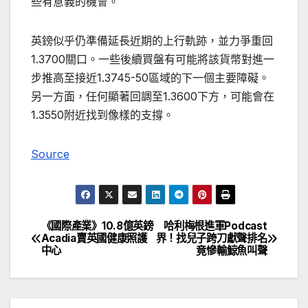
些有意義的機會。
英鎊似乎仍準備延長近期的上行軌跡，並力爭重回
1.3700關口。一些後續買盤有可能將該貨幣對進一
步推高至接近1.3745-50區域的下一個主要障礙。
另一方面，任何顯著回調至1.3600下方，可能會在
1.3550附近找到像樣的支撐。
Source
《國際產業》10.8億英鎊
哈利梅根進軍Podcast
文
Acadia賣英國健康照護
界！找兒子跨刀獻聲排名
中心
竟慘輸鯨魚叫聲
章
導