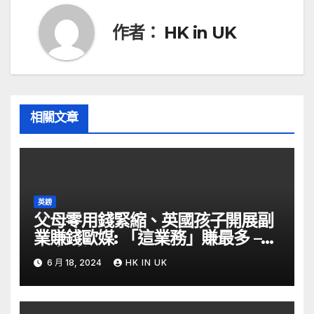
覽
作者：
HK in UK
相關文章
英鎊
父母零用錢緊縮、英國孩子開展副
業賺錢歐媒: 「這業務」賺最多 –
自由財經
6 月 18, 2024
HK IN UK