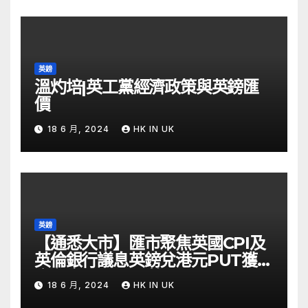
英鎊
溫灼培|英工黨經濟政策與英鎊匯
價
18 6 月, 2024
HK IN UK
英鎊
【通悉大市】匯市聚焦英國CPI及
英倫銀行議息英鎊兌港元PUT獲資
金留意 – Now 財經
18 6 月, 2024
HK IN UK