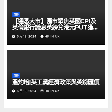
英鎊
【通悉大市】匯市聚焦英國CPI及
英倫銀行議息英鎊兌港元PUT獲資
金留意 – Now 財經
6 月 18, 2024
HK IN UK
英鎊
溫灼培|英工黨經濟政策與英鎊匯價
6 月 18, 2024
HK IN UK