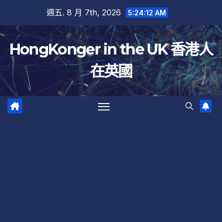
跳
週五. 8 月 7th, 2026
5:24:12 AM
至
內
HongKonger in the UK 香港人
容
在英國