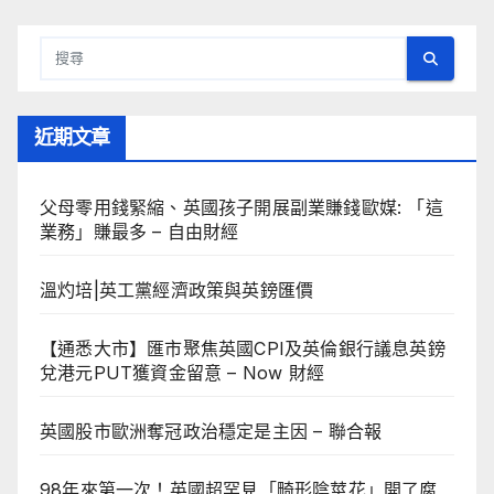
近期文章
父母零用錢緊縮、英國孩子開展副業賺錢歐媒: 「這
業務」賺最多 – 自由財經
溫灼培|英工黨經濟政策與英鎊匯價
【通悉大市】匯市聚焦英國CPI及英倫銀行議息英鎊
兌港元PUT獲資金留意 – Now 財經
英國股市歐洲奪冠政治穩定是主因 – 聯合報
98年來第一次！英國超罕見「畸形陰莖花」開了腐