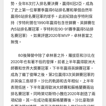
勢，全年8次打入排名賽決賽，贏得6冠2亞，成為
了史上第一位單賽季贏得6站排名賽和單個自然年
贏得6站排名賽冠軍的球手。此前紀錄由亨特利保
持（亨特利曾在1990年贏得包含世錦賽、英錦賽在
內5站排名賽冠軍，亨特利在90-91賽季贏得5站排
名賽冠軍）。如果評選2020年MVP，卓林普當之
無愧。
80後陣營中除了卓林普之外，羅拔臣和沙比在
2020年也有著不俗的發揮，前者上半年贏得歐洲大
師賽和世界大獎賽冠軍，下半年贏得英錦賽冠軍，
成為了繼丁俊暉之後，第2位贏得3次英錦賽冠軍的
非英倫三島球手。沙比的軌跡和去年相似，上半年
表現低迷，下半年贏得歐洲大師賽和蘇格蘭賽兩站
排名賽冠軍。同時萊切斯特小醜在2020年創造了兩
項紀錄，其一在成功衛冕蘇格蘭賽後，沙比豪取排