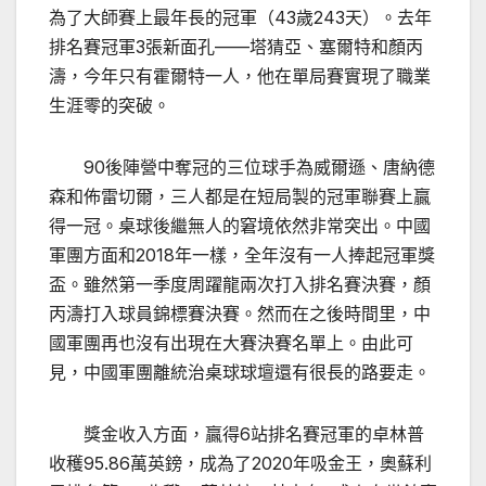
為了大師賽上最年長的冠軍（43歲243天）。去年
排名賽冠軍3張新面孔——塔猜亞、塞爾特和顏丙
濤，今年只有霍爾特一人，他在單局賽實現了職業
生涯零的突破。
90後陣營中奪冠的三位球手為威爾遜、唐納德
森和佈雷切爾，三人都是在短局製的冠軍聯賽上贏
得一冠。桌球後繼無人的窘境依然非常突出。中國
軍團方面和2018年一樣，全年沒有一人捧起冠軍獎
盃。雖然第一季度周躍龍兩次打入排名賽決賽，顏
丙濤打入球員錦標賽決賽。然而在之後時間里，中
國軍團再也沒有出現在大賽決賽名單上。由此可
見，中國軍團離統治桌球球壇還有很長的路要走。
獎金收入方面，贏得6站排名賽冠軍的卓林普
收穫95.86萬英鎊，成為了2020年吸金王，奧蘇利