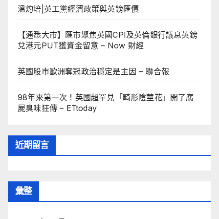
溫灼培|英工黨經濟政策與英鎊匯價
【通悉大市】匯市聚焦英國CPI及英倫銀行議息英鎊
兌港元PUT獲資金留意 – Now 財經
英國股市歐洲奪冠政治穩定是主因 – 聯合報
98年來第一次！英國超罕見「畸形陰莖花」開了腐
屍臭味狂傳 – ETtoday
近期留言
彙整