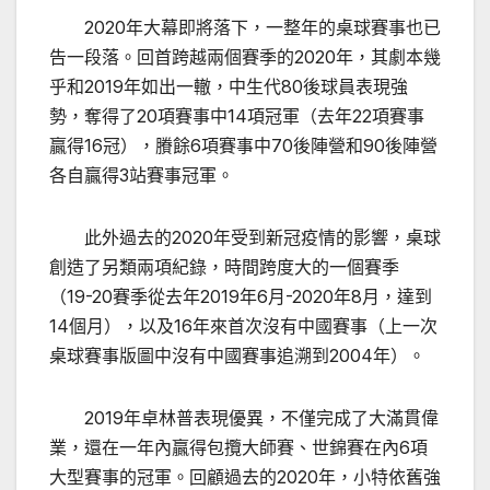
2020年大幕即將落下，一整年的桌球賽事也已
告一段落。回首跨越兩個賽季的2020年，其劇本幾
乎和2019年如出一轍，中生代80後球員表現強
勢，奪得了20項賽事中14項冠軍（去年22項賽事
贏得16冠），賸餘6項賽事中70後陣營和90後陣營
各自贏得3站賽事冠軍。
此外過去的2020年受到新冠疫情的影響，桌球
創造了另類兩項紀錄，時間跨度大的一個賽季
（19-20賽季從去年2019年6月-2020年8月，達到
14個月），以及16年來首次沒有中國賽事（上一次
桌球賽事版圖中沒有中國賽事追溯到2004年）。
2019年卓林普表現優異，不僅完成了大滿貫偉
業，還在一年內贏得包攬大師賽、世錦賽在內6項
大型賽事的冠軍。回顧過去的2020年，小特依舊強