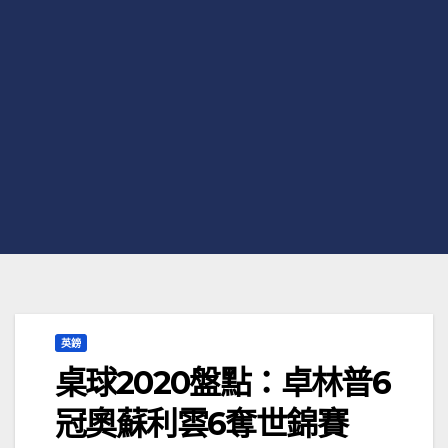
英鎊
桌球2020盤點：卓林普6
冠奧蘇利雲6奪世錦賽