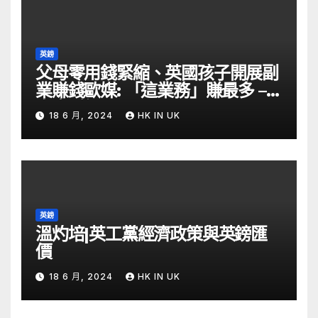
英鎊
父母零用錢緊縮、英國孩子開展副
業賺錢歐媒: 「這業務」賺最多 –
自由財經
18 6 月, 2024
HK IN UK
英鎊
溫灼培|英工黨經濟政策與英鎊匯
價
18 6 月, 2024
HK IN UK