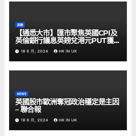
英鎊
【通悉大市】匯市聚焦英國CPI及
英倫銀行議息英鎊兌港元PUT獲資
金留意 – Now 財經
18 6 月, 2024
HK IN UK
NEWS
英國股市歐洲奪冠政治穩定是主因
– 聯合報
18 6 月, 2024
HK IN UK