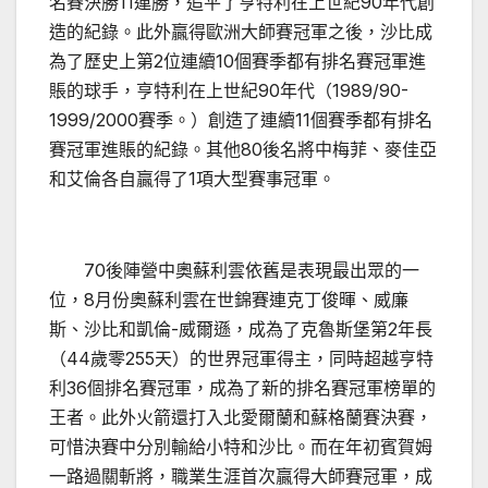
名賽決勝11連勝，追平了亨特利在上世紀90年代創
造的紀錄。此外贏得歐洲大師賽冠軍之後，沙比成
為了歷史上第2位連續10個賽季都有排名賽冠軍進
賬的球手，亨特利在上世紀90年代（1989/90-
1999/2000賽季。）創造了連續11個賽季都有排名
賽冠軍進賬的紀錄。其他80後名將中梅菲、麥佳亞
和艾倫各自贏得了1項大型賽事冠軍。
70後陣營中奧蘇利雲依舊是表現最出眾的一
位，8月份奧蘇利雲在世錦賽連克丁俊暉、威廉
斯、沙比和凱倫-威爾遜，成為了克魯斯堡第2年長
（44歲零255天）的世界冠軍得主，同時超越亨特
利36個排名賽冠軍，成為了新的排名賽冠軍榜單的
王者。此外火箭還打入北愛爾蘭和蘇格蘭賽決賽，
可惜決賽中分別輸給小特和沙比。而在年初賓賀姆
一路過關斬將，職業生涯首次贏得大師賽冠軍，成