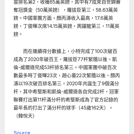
雲排名第2，收穫65萬英鎊，其中有7成來自世錦賽
奪冠獎金（50萬英鎊），羅拔臣第三，58.63萬英
鎊。中國軍團方面，顏丙濤收入最高，17.6萬英
鎊，丁俊暉次席14.15萬英鎊，周躍龍第三，11萬英
鎊。
而在連續得分數據上，小特完成了100次破百
成為了2020年破百王，羅拔臣77杆緊隨以後，凱
倫-威爾遜完成53杆排名第三。中國軍團中破百次
數最多時丁俊暉23次，趙心童22次緊隨以後，顏丙
濤以19次破百排名第三。2020年共誕生了9個滿分
杆，其中希堅斯和凱倫-威爾遜各自完成2杆，冠軍
聯賽打出第11杆滿分杆的希堅斯成為了官方記錄的
最年長的打出了滿分杆的球手（45歲162天）。
（韓悅天）
Source