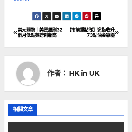
美元弱勢｜美匯續刷32
【市前重點睇】道指收升
文
個月低點英鎊創新高
73點油金靠穩
章
導
覽
作者：
HK in UK
相關文章