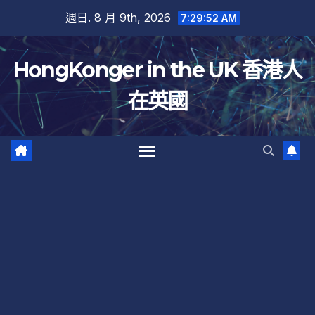
跳
週日. 8 月 9th, 2026
7:29:53 AM
至
內
HongKonger in the UK 香港人
容
在英國