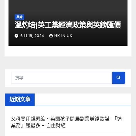
英鎊
溫灼培|英工黨經濟政策與英鎊匯價
6 月 18, 2024
HK IN UK
近期文章
父母零用錢緊縮、英國孩子開展副業賺錢歐媒: 「這
業務」賺最多 – 自由財經