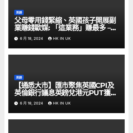
英鎊
父母零用錢緊縮、英國孩子開展副
業賺錢歐媒: 「這業務」賺最多 –
自由財經
6 月 18, 2024
HK IN UK
英鎊
【通悉大市】匯市聚焦英國CPI及
英倫銀行議息英鎊兌港元PUT獲資
金留意 – Now 財經
6 月 18, 2024
HK IN UK