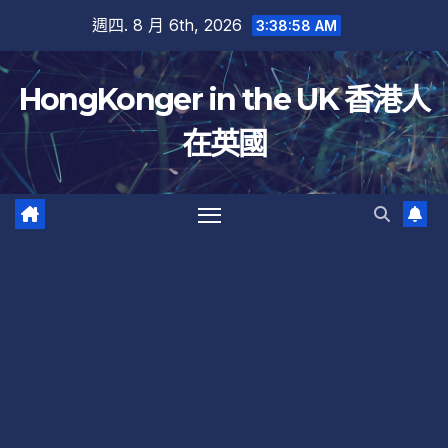
跳
週四. 8 月 6th, 2026
3:38:59 AM
至
內
HongKonger in the UK 香港人
容
在英國