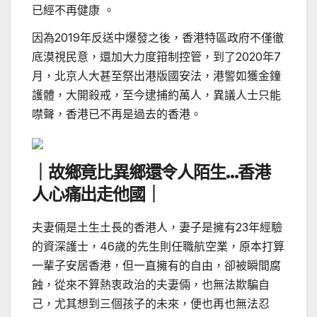
已經不再健康 。
因為2019年反送中爆發之後，香港特區政府不僅徹
底漠視民意，還加大力度箝制控管，到了2020年7
月，北京人大甚至祭出港版國安法，港警如獲金鐘
護體，大開殺戒，至今逮捕約萬人，異議人士只能
噤聲，香港已不再是過去的香港。
｜故鄉竟比異鄉還令人陌生…香港
人心痛出走他國｜
夫妻倆是土生土長的香港人，妻子是擁有23年經驗
的資深護士，46歲的先生則任職航空業，原本打算
一輩子安居香港，但一直擁有的自由，卻被瞬間腐
蝕，從來不算熱衷政治的夫妻倆，也無法欺騙自
己，尤其想到三個孩子的未來，便也再也無法忍