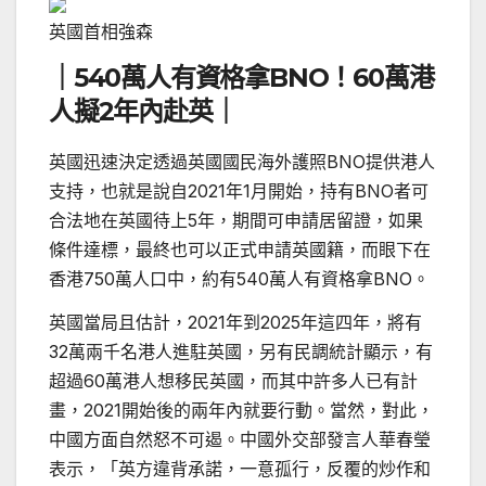
英國首相強森
｜540萬人有資格拿BNO！60萬港
人擬2年內赴英｜
英國迅速決定透過英國國民海外護照BNO提供港人
支持，也就是說自2021年1月開始，持有BNO者可
合法地在英國待上5年，期間可申請居留證，如果
條件達標，最終也可以正式申請英國籍，而眼下在
香港750萬人口中，約有540萬人有資格拿BNO。
英國當局且估計，2021年到2025年這四年，將有
32萬兩千名港人進駐英國，另有民調統計顯示，有
超過60萬港人想移民英國，而其中許多人已有計
畫，2021開始後的兩年內就要行動。當然，對此，
中國方面自然怒不可遏。中國外交部發言人華春瑩
表示，「英方違背承諾，一意孤行，反覆的炒作和