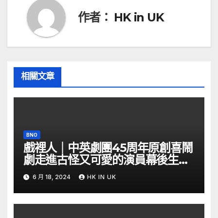
覽
作者：
HK in UK
相關文章
BNO
戲裡人｜中英劇團45周年原創喜鬧
劇走進古怪又可愛的演員幕後生活
– YouTube
6 月 18, 2024
HK IN UK