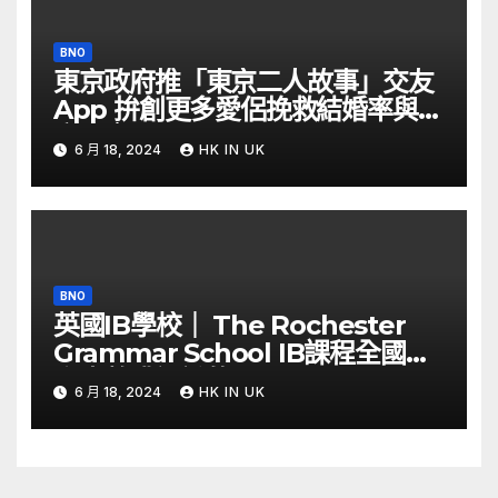
BNO
東京政府推「東京二人故事」交友
App 拚創更多愛侶挽救結婚率與生
育率｜Yahoo Hong Kong
6 月 18, 2024
HK IN UK
BNO
英國IB學校｜ The Rochester
Grammar School IB課程全國第
六少數獲認證的Thinking School
6 月 18, 2024
HK IN UK