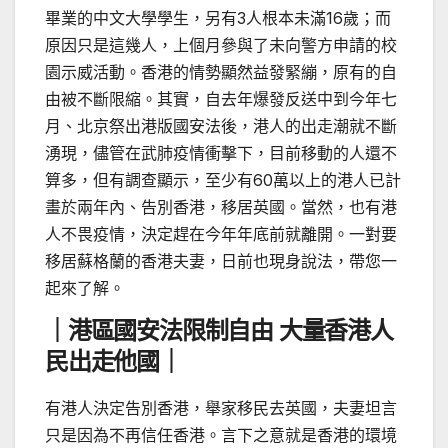
畢業的中文大學學生，另有3人根本未滿16歲；而
原因只是這幾人，上個月參與了未向警方申請的校
園示威活動。香港的情勢顯然益發緊繃，原有的自
由被不斷限縮。其實，自去年爆發反送中到今年七
月、北京祭出港版國安法後，港人的出走潮就不斷
湧現，儘管在武肺疫情衝擊下，目前移動的人還不
算多，但有調查顯示，至少有60萬以上的港人已計
畫於兩年內、告別香港，移居英國。當然，也有港
人不畏疫情，決定趕在今年年底前就離開。一對要
移居蘇格蘭的香港夫妻，日前也現身說法，帶您一
起來了解。
｜港區國安法限制自由 大量香港人
民出走他國｜
有港人決定告別香港，舉家移民去英國，夫妻坦言
只是因為不再信任香港。言下之意就是香港的環境