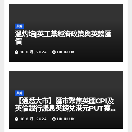
英鎊
溫灼培|英工黨經濟政策與英鎊匯
價
18 6 月, 2024
HK IN UK
英鎊
【通悉大市】匯市聚焦英國CPI及
英倫銀行議息英鎊兌港元PUT獲資
金留意 – Now 財經
18 6 月, 2024
HK IN UK