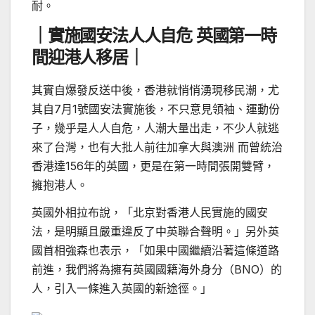
耐。
｜實施國安法人人自危 英國第一時
間迎港人移居｜
其實自爆發反送中後，香港就悄悄湧現移民潮，尤
其自7月1號國安法實施後，不只意見領袖、運動份
子，幾乎是人人自危，人潮大量出走，不少人就逃
來了台灣，也有大批人前往加拿大與澳洲 而曾統治
香港達156年的英國，更是在第一時間張開雙臂，
擁抱港人。
英國外相拉布說，「北京對香港人民實施的國安
法，是明顯且嚴重違反了中英聯合聲明。」另外英
國首相強森也表示，「如果中國繼續沿著這條道路
前進，我們將為擁有英國國籍海外身分（BNO）的
人，引入一條進入英國的新途徑。」