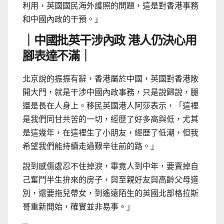
利用，英國國民海外護照的問題，這是對香港事務
和中國內政的干預。」
｜中國批英干涉內政 港人仍決心用
腳表達不滿｜
北京說的振振有辭，香港屬於中國，英國對香港敞
開大門，就是干涉中國內政事務，只是說歸說，腿
還是長在人身上。移民英國港人阿莎表示，「這裡
是我們同甘共苦的一切，經歷了好多高與低，尤其
是這幾年，在這裡生了小朋友，經歷了低潮，但我
希望我們能持續走過艱辛往前的路。」
說到感傷處忍不住掉淚，畢竟人到中年，要賣掉自
己奮鬥半生拚來的房子，與至親好友與高齡父母道
別，還要拖兒帶女，到遙遠陌生的英國北部格拉斯
哥重新開始，確實並非易事。」