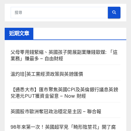
近期文章
父母零用錢緊縮、英國孩子開展副業賺錢歐媒: 「這
業務」賺最多 – 自由財經
溫灼培|英工黨經濟政策與英鎊匯價
【通悉大市】匯市聚焦英國CPI及英倫銀行議息英鎊
兌港元PUT獲資金留意 – Now 財經
英國股市歐洲奪冠政治穩定是主因 – 聯合報
98年來第一次！英國超罕見「畸形陰莖花」開了腐