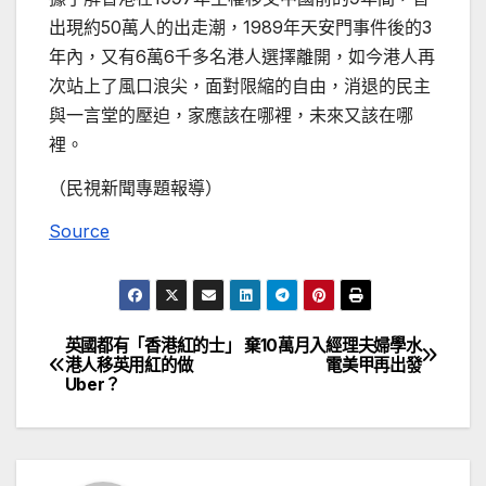
出現約50萬人的出走潮，1989年天安門事件後的3
年內，又有6萬6千多名港人選擇離開，如今港人再
次站上了風口浪尖，面對限縮的自由，消退的民主
與一言堂的壓迫，家應該在哪裡，未來又該在哪
裡。
（民視新聞專題報導）
Source
英國都有「香港紅的士」
棄10萬月入經理夫婦學水
文
港人移英用紅的做
電美甲再出發
Uber？
章
導