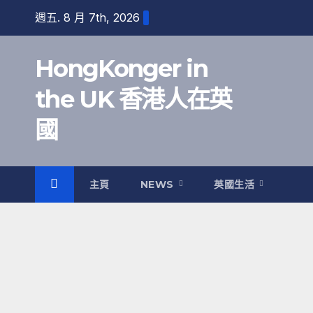
跳
週五. 8 月 7th, 2026
至
內
HongKonger in
容
the UK 香港人在英
國
主頁
NEWS
英國生活