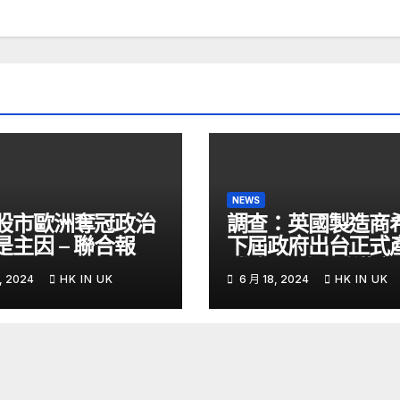
NEWS
股市歐洲奪冠政治
調查：英國製造商
是主因 – 聯合報
下屆政府出台正式
戰略- 國際- 香港
, 2024
HK IN UK
6 月 18, 2024
HK IN UK
– 文匯報