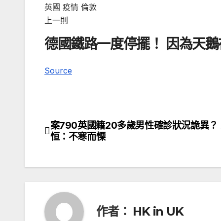
英國 疫情 倫敦
上一則
德國鐵路一度停擺！ 因為天鵝
Source
案790英國籍20多歲男性確診狀況詭異？
文
恒：不寒而慄
章
導
覽
作者：
HK in UK