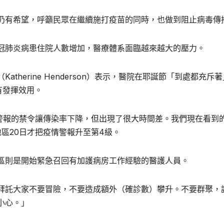
仍有希望，呼籲民眾在繼續施打疫苗的同時，也做到阻止病毒傳
冠肺炎病患住院人數增加，醫療體系面臨越來越大的壓力。
herine Henderson）表示，醫院在耶誕節「到處都充斥
有發揮效用。
警報的禁令讓傳染率下降，但出現了很大時間差。我們現在看到
區20日才把疫情警報升至第4級。
區則是開始緊急召回有加護病房工作經驗的醫護人員。
拜託大家不要冒險，不要造成額外（確診數）攀升。不要群聚，
小心。」