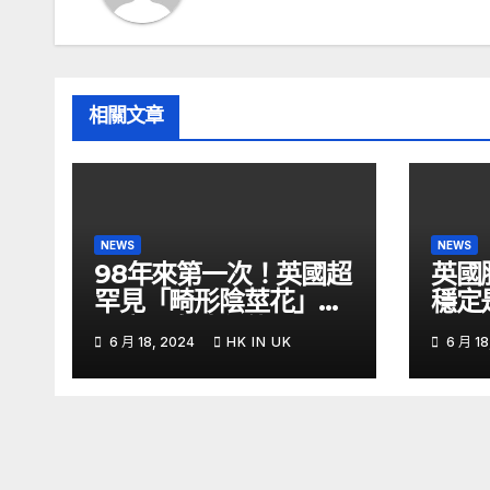
相關文章
NEWS
NEWS
98年來第一次！英國超
英國
罕見「畸形陰莖花」開
穩定
了腐屍臭味狂傳 –
6 月 18, 2024
HK IN UK
6 月 18
ETtoday