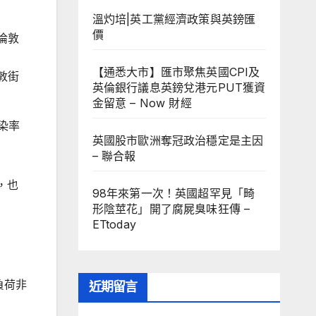
溫灼培|英工黨經濟政策與英鎊匯
價
【通悉大市】匯市聚焦英國CPI及
敦街
英倫銀行議息英鎊兌港元PUT獲資
金留意 – Now 財經
染率
英國股市歐洲奪冠政治穩定是主因
– 聯合報
，也
98年來第一次！英國超罕見「畸
形陰莖花」開了腐屍臭味狂傳 –
ETtoday
負荷非
近期留言