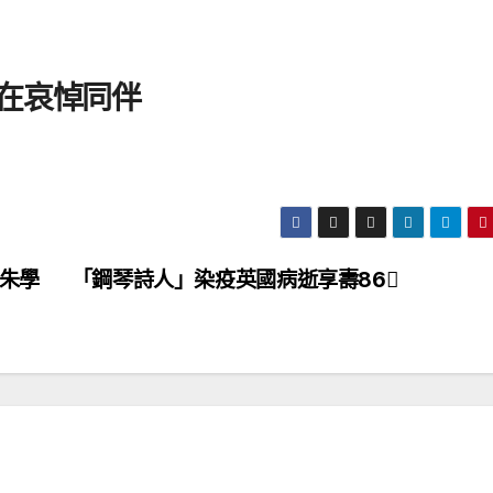
在哀悼同伴
 朱學
「鋼琴詩人」染疫英國病逝享壽86