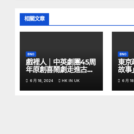
相關文章
BNO
BNO
戲裡人｜中英劇團45周
東京
年原創喜鬧劇走進古怪
故事
又可愛的演員幕後生活
多愛
6 月 18, 2024
HK IN UK
6 月 18
– YouTube
育率｜
Kon