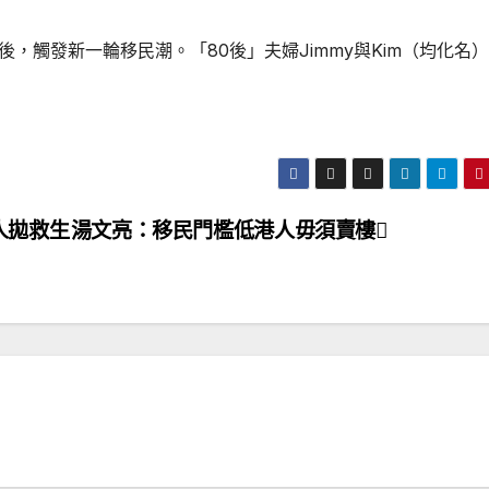
後，觸發新一輪移民潮。「80後」夫婦Jimmy與Kim（均化名
人拋救生
湯文亮：移民門檻低港人毋須賣樓