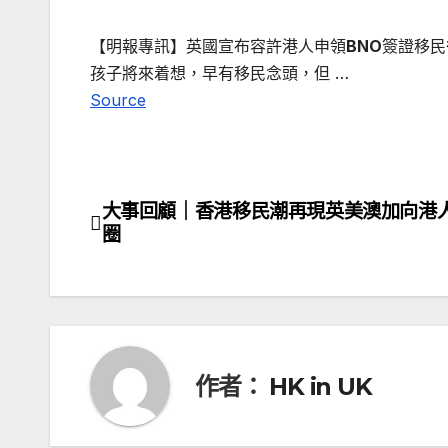
【明報專訊】英國宣布容許港人申領
BNO
簽證移民
孩子將來着想，早有移民念頭，但 …
Source
大事回顧｜香港移民潮再現英美澳加向港
文
圈
章
導
覽
作者：
HK in UK