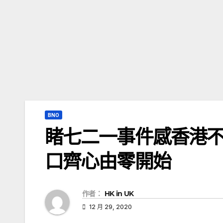
BNO
睹七二一事件感香港不
口齊心由零開始
作者：
HK in UK
12 月 29, 2020