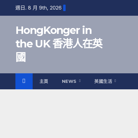
跳
週日. 8 月 9th, 2026
至
內
HongKonger in
容
the UK 香港人在英
國
主頁
NEWS
英國生活