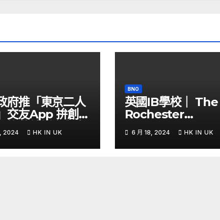
BNO
政府推「東京二人
英國IB學校｜ The
」交友App 拚創更
Rochester
侶挽救結婚率與生
Grammar School
, 2024
HK IN UK
6 月 18, 2024
HK IN UK
Yahoo Hong
課程全國第六少數
g
證的Thinking Sch