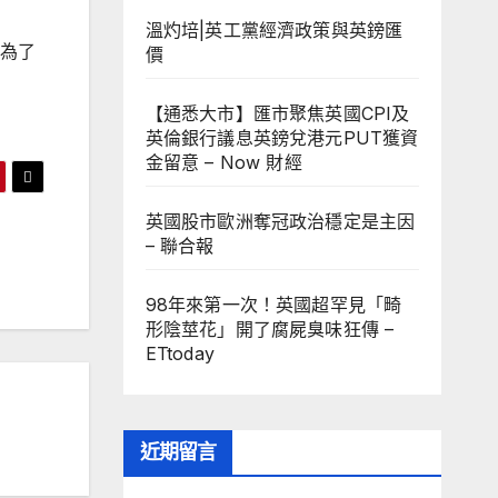
溫灼培|英工黨經濟政策與英鎊匯
）為了
價
【通悉大市】匯市聚焦英國CPI及
英倫銀行議息英鎊兌港元PUT獲資
金留意 – Now 財經
英國股市歐洲奪冠政治穩定是主因
– 聯合報
98年來第一次！英國超罕見「畸
形陰莖花」開了腐屍臭味狂傳 –
ETtoday
近期留言