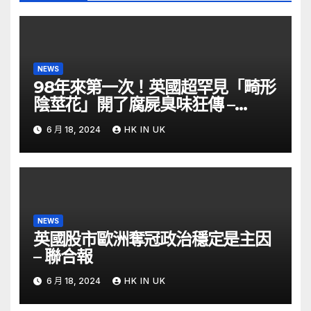
NEWS
98年來第一次！英國超罕見「畸形
陰莖花」開了腐屍臭味狂傳 –
ETtoday
6 月 18, 2024
HK IN UK
NEWS
英國股市歐洲奪冠政治穩定是主因
– 聯合報
6 月 18, 2024
HK IN UK