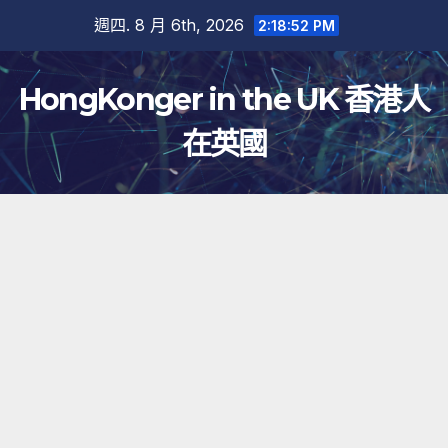
跳
週四. 8 月 6th, 2026
2:18:53 PM
至
內
HongKonger in the UK 香港人
容
在英國