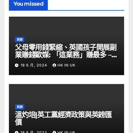
You missed
英鎊
父母零用錢緊縮、英國孩子開展副
業賺錢歐媒: 「這業務」賺最多 –
自由財經
18 6 月, 2024
HK IN UK
英鎊
溫灼培|英工黨經濟政策與英鎊匯
價
18 6 月, 2024
HK IN UK