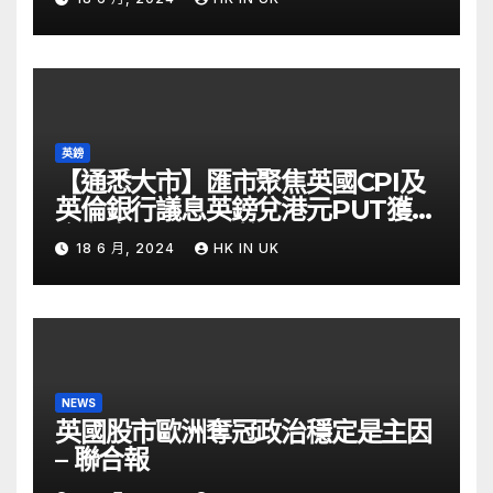
英鎊
【通悉大市】匯市聚焦英國CPI及
英倫銀行議息英鎊兌港元PUT獲資
金留意 – Now 財經
18 6 月, 2024
HK IN UK
NEWS
英國股市歐洲奪冠政治穩定是主因
– 聯合報