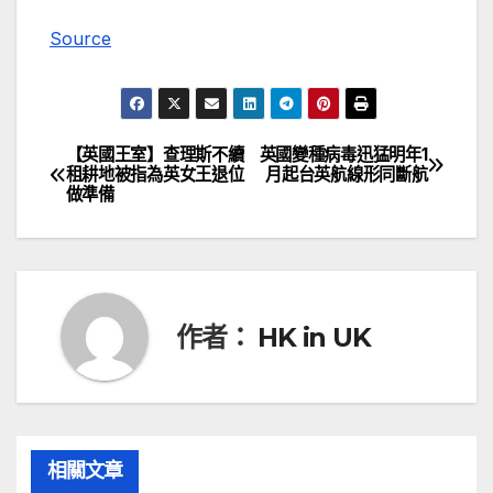
Source
【英國王室】查理斯不續
英國變種病毒迅猛明年1
文
租耕地被指為英女王退位
月起台英航線形同斷航
做準備
章
導
覽
作者：
HK in UK
相關文章