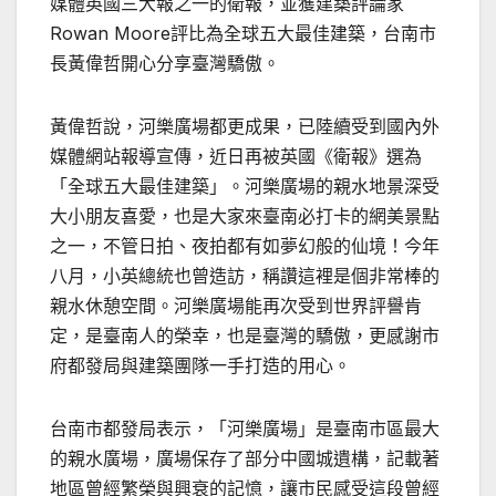
媒體英國三大報之一的衛報，並獲建築評論家
Rowan Moore評比為全球五大最佳建築，台南市
長黃偉哲開心分享臺灣驕傲。
黃偉哲說，河樂廣場都更成果，已陸續受到國內外
媒體網站報導宣傳，近日再被英國《衛報》選為
「全球五大最佳建築」。河樂廣場的親水地景深受
大小朋友喜愛，也是大家來臺南必打卡的網美景點
之一，不管日拍、夜拍都有如夢幻般的仙境！今年
八月，小英總統也曾造訪，稱讚這裡是個非常棒的
親水休憩空間。河樂廣場能再次受到世界評譽肯
定，是臺南人的榮幸，也是臺灣的驕傲，更感謝市
府都發局與建築團隊一手打造的用心。
台南市都發局表示，「河樂廣場」是臺南市區最大
的親水廣場，廣場保存了部分中國城遺構，記載著
地區曾經繁榮與興衰的記憶，讓市民感受這段曾經