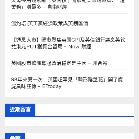
業務」賺最多 – 自由財經
溫灼培|英工黨經濟政策與英鎊匯價
【通悉大市】匯市聚焦英國CPI及英倫銀行議息英鎊
兌港元PUT獲資金留意 – Now 財經
英國股市歐洲奪冠政治穩定是主因 – 聯合報
98年來第一次！英國超罕見「畸形陰莖花」開了腐
屍臭味狂傳 – ETtoday
近期留言
彙整