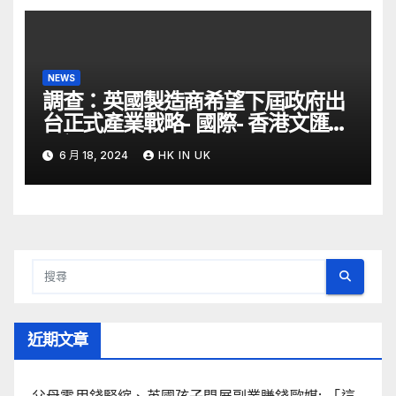
NEWS
調查：英國製造商希望下屆政府出
台正式產業戰略- 國際- 香港文匯網
– 文匯報
6 月 18, 2024
HK IN UK
近期文章
父母零用錢緊縮、英國孩子開展副業賺錢歐媒: 「這