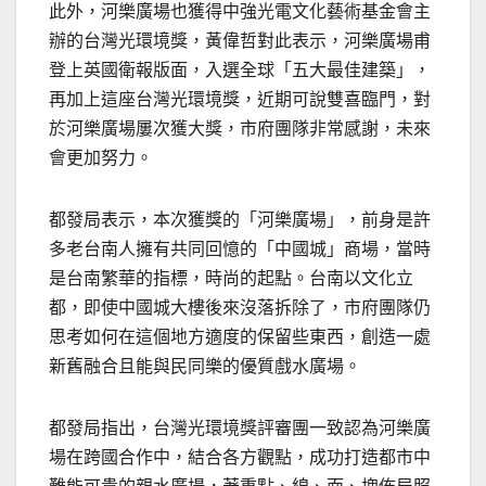
此外，河樂廣場也獲得中強光電文化藝術基金會主
辦的台灣光環境獎，黃偉哲對此表示，河樂廣場甫
登上英國衛報版面，入選全球「五大最佳建築」，
再加上這座台灣光環境獎，近期可說雙喜臨門，對
於河樂廣場屢次獲大獎，市府團隊非常感謝，未來
會更加努力。
都發局表示，本次獲獎的「河樂廣場」，前身是許
多老台南人擁有共同回憶的「中國城」商場，當時
是台南繁華的指標，時尚的起點。台南以文化立
都，即使中國城大樓後來沒落拆除了，市府團隊仍
思考如何在這個地方適度的保留些東西，創造一處
新舊融合且能與民同樂的優質戲水廣場。
都發局指出，台灣光環境獎評審團一致認為河樂廣
場在跨國合作中，結合各方觀點，成功打造都市中