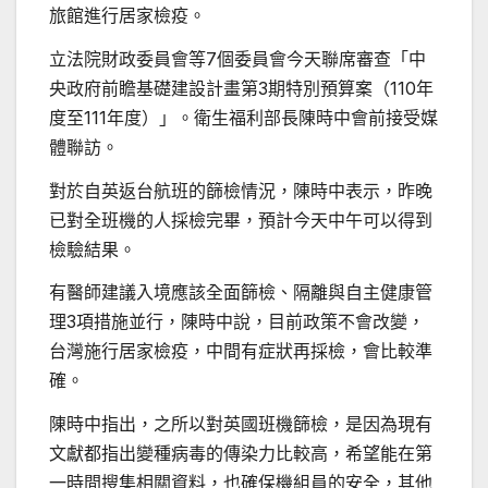
旅館進行居家檢疫。
立法院財政委員會等7個委員會今天聯席審查「中
央政府前瞻基礎建設計畫第3期特別預算案（110年
度至111年度）」。衛生福利部長陳時中會前接受媒
體聯訪。
對於自英返台航班的篩檢情況，陳時中表示，昨晚
已對全班機的人採檢完畢，預計今天中午可以得到
檢驗結果。
有醫師建議入境應該全面篩檢、隔離與自主健康管
理3項措施並行，陳時中說，目前政策不會改變，
台灣施行居家檢疫，中間有症狀再採檢，會比較準
確。
陳時中指出，之所以對英國班機篩檢，是因為現有
文獻都指出變種病毒的傳染力比較高，希望能在第
一時間搜集相關資料，也確保機組員的安全，其他