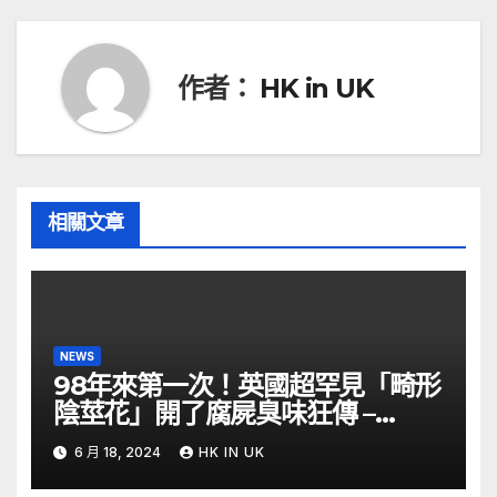
導
覽
作者：
HK in UK
相關文章
NEWS
98年來第一次！英國超罕見「畸形
陰莖花」開了腐屍臭味狂傳 –
ETtoday
6 月 18, 2024
HK IN UK