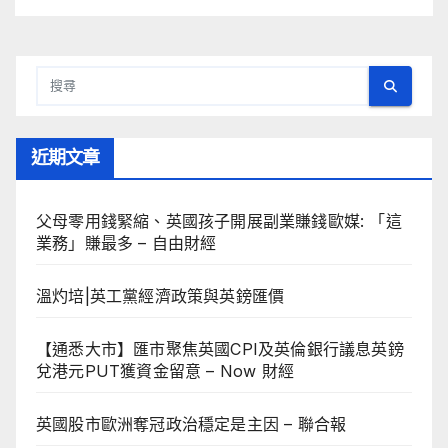
近期文章
父母零用錢緊縮、英國孩子開展副業賺錢歐媒: 「這
業務」賺最多 – 自由財經
溫灼培|英工黨經濟政策與英鎊匯價
【通悉大市】匯市聚焦英國CPI及英倫銀行議息英鎊
兌港元PUT獲資金留意 – Now 財經
英國股市歐洲奪冠政治穩定是主因 – 聯合報