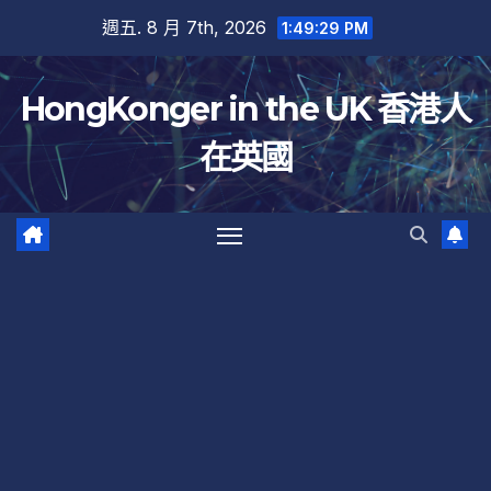
跳
週五. 8 月 7th, 2026
1:49:30 PM
至
內
HongKonger in the UK 香港人
容
在英國