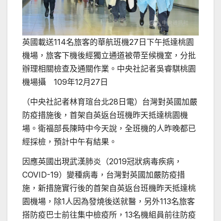
英國載送114名旅客的華航班機27日下午抵達桃園
機場，旅客下機後經獨立通道被帶至候機室，分批
辦理相關檢查及通關作業。中央社記者吳睿騏桃園
機場攝 109年12月27日
（中央社記者林育瑄台北28日電）台灣對英國加嚴
防疫措施後，首架自英返台班機昨天抵達桃園機
場。衛福部長陳時中今天說，全班機的人昨晚都已
經採檢，預計中午有結果。
因應英國出現武漢肺炎（2019冠狀病毒疾病，
COVID-19）變種病毒，台灣對英國加嚴防疫措
施，新措施實行後的首架自英返台班機昨天抵達桃
園機場，除1人因為發燒後送就醫，另外113名旅客
搭防疫巴士前往集中檢疫所，13名機組員前往防疫