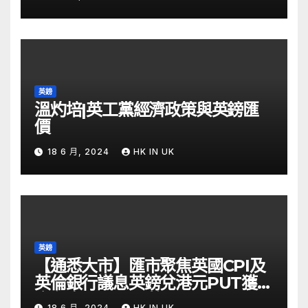
英鎊
溫灼培|英工黨經濟政策與英鎊匯
價
18 6 月, 2024
HK IN UK
英鎊
【通悉大市】匯市聚焦英國CPI及
英倫銀行議息英鎊兌港元PUT獲資
金留意 – Now 財經
18 6 月, 2024
HK IN UK