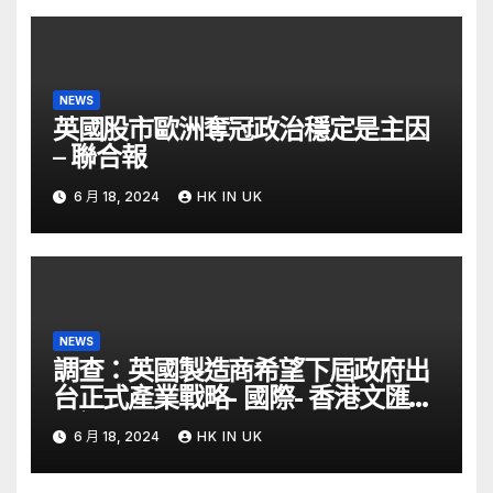
NEWS
英國股市歐洲奪冠政治穩定是主因
– 聯合報
6 月 18, 2024
HK IN UK
NEWS
調查：英國製造商希望下屆政府出
台正式產業戰略- 國際- 香港文匯網
– 文匯報
6 月 18, 2024
HK IN UK