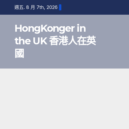
跳
週五. 8 月 7th, 2026
至
內
HongKonger in
容
the UK 香港人在英
國