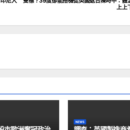
、印尼入
雙標？39度卻能搭機從英國返台陳時中：體
上上
NEWS
股市歐洲奪冠政治
調查：英國製造商