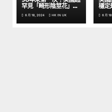
罕見「畸形陰莖花」開
穩定
了腐屍臭味狂傳 –
6 月 18, 2024
HK IN UK
6 月 18
ETtoday