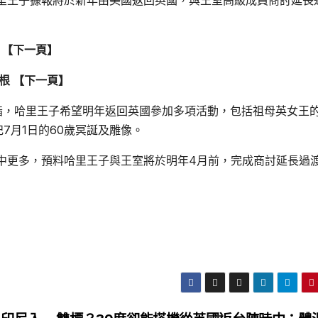
里王子據報將於新年由美國返回英國，與王室高級成員商討延長
 【下一頁】
根 【下一頁】
on）指，哈里王子希望明年返回英國參加多項活動，包括祖母英女王的
7月1日的60歲冥誕及雕像。
中更多，預料哈里王子與王室將於明年4月前，完成商討延長過