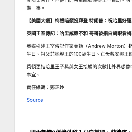
成商業合作，但他們仍希望繼續獲得王室贊助。哈
期一事。
【美國大選】梅根暗籲投拜登 特朗普：祝哈里好運
英國王室傳記：哈里威廉不和 哥哥被指白鴿眼看梅
英媒引述王室傳記作家莫頓（Andrew Mort
生日、祖父菲臘親王的100歲生日、亡母戴安娜王妃
莫頓更指哈里王子與英女王接觸的次數比外界想像
事宜。
責任編輯：鄭錦玲
Source