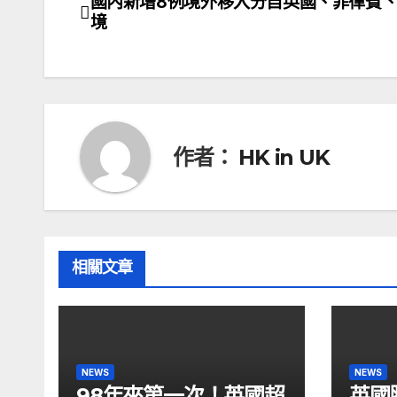
國內新增8例境外移入分自英國、菲律賓
文
境
章
導
覽
作者：
HK in UK
相關文章
NEWS
NEWS
98年來第一次！英國超
英國