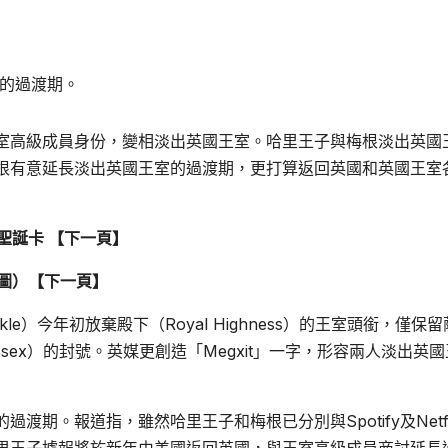
的過渡期。
室高級成員身份，變相淡出英國王室。哈里王子與梅根淡出英國
根有意延長淡出英國王室的過渡期，更打算返回英國和英國王室
聖誕卡 【下一頁】
多圖）【下一頁】
arkle）今年初放棄殿下（Royal Highness）的王室頭銜，僅保
f Sussex）的封號。英媒更創造「Megxit」一字，形容兩人淡出英
期。報道指，雖然哈里王子和梅根已分別與Spotify及Netfl