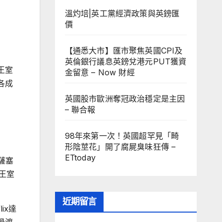
溫灼培|英工黨經濟政策與英鎊匯
價
【通悉大市】匯市聚焦英國CPI及
英倫銀行議息英鎊兌港元PUT獲資
王室
金留意 – Now 財經
各成
英國股市歐洲奪冠政治穩定是主因
– 聯合報
98年來第一次！英國超罕見「畸
形陰莖花」開了腐屍臭味狂傳 –
ETtoday
留薩塞
國王室
近期留言
ix達