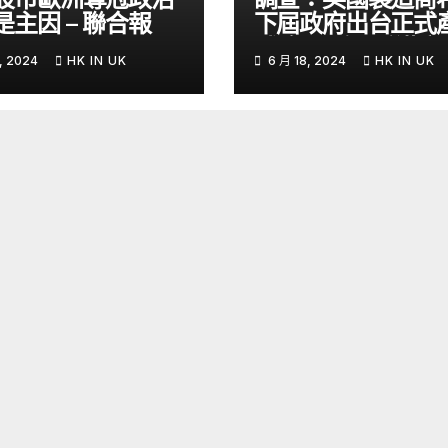
是主因 – 聯合報
下屆政府出台正式
戰略- 國際- 香港
, 2024
HK IN UK
6 月 18, 2024
HK IN UK
– 文匯報