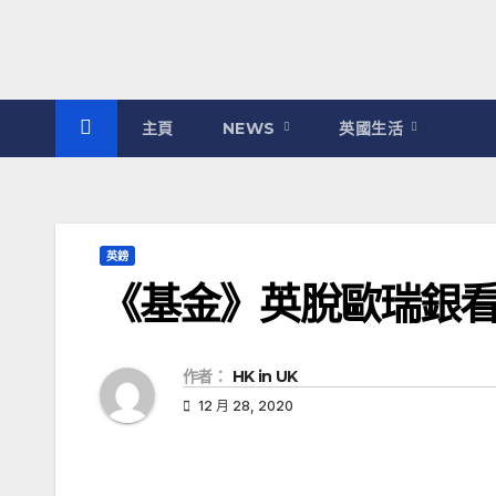
主頁
NEWS
英國生活
英鎊
《基金》英脫歐瑞銀
作者：
HK in UK
12 月 28, 2020