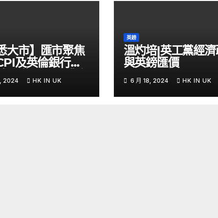
英鎊
悉大市】匯市聚焦
溫灼培|英工黨經濟
CPI及英倫銀行議
與英鎊匯價
鎊兌港元PUT獲資
, 2024
HK IN UK
6 月 18, 2024
HK IN UK
 – Now 財經