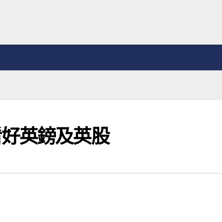
看好英鎊及英股