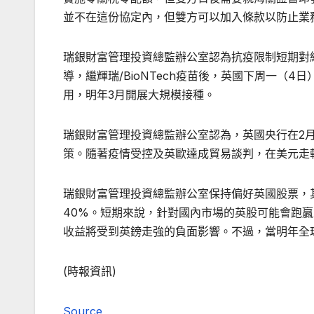
並不在這份協定內，但雙方可以加入條款以防止業
瑞銀財富管理投資總監辦公室認為抗疫限制短期對
導，繼輝瑞/BioNTech疫苗後，英國下周一（
用，明年3月開展大規模接種。
瑞銀財富管理投資總監辦公室認為，英國央行在2
策。隨著疫情受控及英歐達成貿易談判，在美元走軟趨
瑞銀財富管理投資總監辦公室保持偏好英國股票，其
40%。短期來說，針對國內市場的英股可能會跑
收益將受到英鎊走強的負面影響。不過，當明年全
(時報資訊)
Source