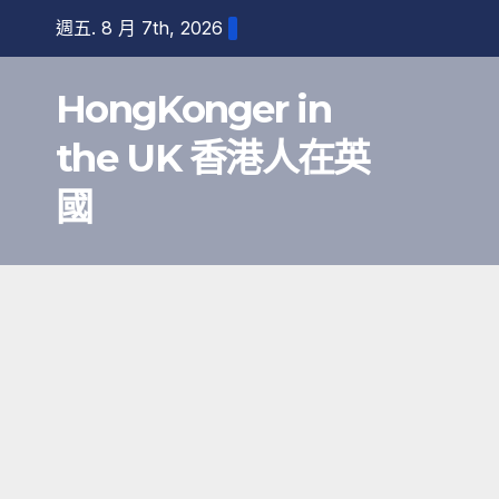
跳
週五. 8 月 7th, 2026
至
內
HongKonger in
容
the UK 香港人在英
國