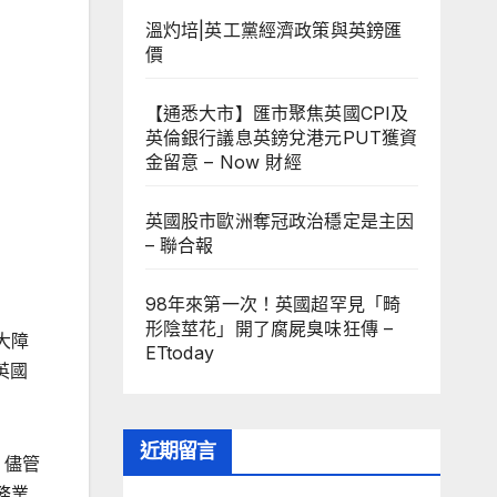
溫灼培|英工黨經濟政策與英鎊匯
價
【通悉大市】匯市聚焦英國CPI及
英倫銀行議息英鎊兌港元PUT獲資
金留意 – Now 財經
英國股市歐洲奪冠政治穩定是主因
– 聯合報
98年來第一次！英國超罕見「畸
形陰莖花」開了腐屍臭味狂傳 –
大障
ETtoday
英國
近期留言
，儘管
務業