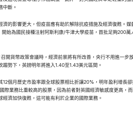
務中斷。
經濟的影響更大，但疫苗應有助於解除抗疫措施及經濟復甦。媒
4日）開始為國民接種注射阿斯利康/牛津大學疫苗，首批足夠200萬
月召開貨幣政策會議時，經濟前景將有所改善，央行不用進一步
勢下，英鎊明年將進入1.40至1.43美元區間。
12個月歷史市盈率跟全球股票相比折讓20%，明年盈利增長卻
贏國際業務比重較高的股票，因為前者對英國經濟敏感度更高，而
球經濟加快復甦，這可能有利於企業的國際業務。