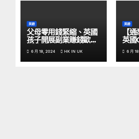
英鎊
英鎊
父母零用錢緊縮、英國
【通
孩子開展副業賺錢歐媒:
英國
「這業務」賺最多 – 自
息英
6 月 18, 2024
HK IN UK
6 月 18
由財經
金留意