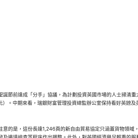
聖誕節前達成「分手」協議，為計劃投資英國市場的人士掃清重
76美元）。中期來看，瑞銀財富管理投資總監辦公室保持看好英鎊及
意的是，這份長達1,246頁的新自由貿易協定只涵蓋貨物領域
發及邊境檢查等程序作出調整。此外，對英國經濟舉足輕重的服