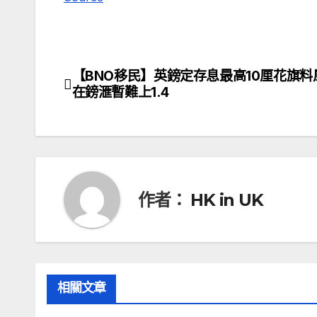
【BNO移民】英鎊定存息最高10厘花旗料
文
在鎊滙暫難上1.4
章
導
覽
作者：
HK in UK
相關文章