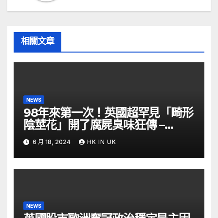
相關文章
NEWS
98年來第一次！英國超罕見「畸形
陰莖花」開了腐屍臭味狂傳 –
ETtoday
6 月 18, 2024
HK IN UK
NEWS