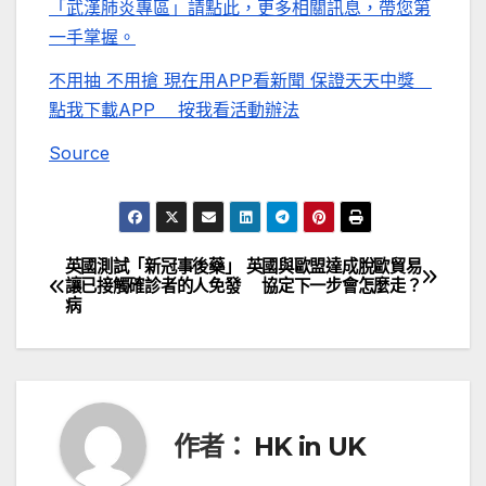
「武漢肺炎專區」請點此，更多相關訊息，帶您第
一手掌握。
不用抽 不用搶 現在用APP看新聞 保證天天中獎
點我下載APP
按我看活動辦法
Source
英國測試「新冠事後藥」
英國與歐盟達成脫歐貿易
文
讓已接觸確診者的人免發
協定下一步會怎麼走？
病
章
導
覽
作者：
HK in UK