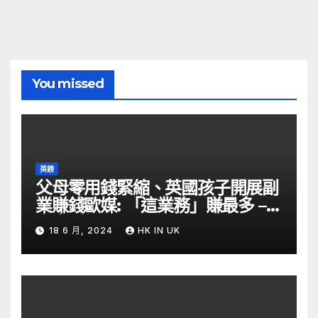
You missed
英鎊
父母零用錢緊縮、英國孩子開展副
業賺錢歐媒: 「這業務」賺最多 –
自由財經
18 6 月, 2024
HK IN UK