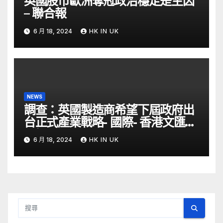
英國股市歐洲奪冠政治穩定是主因
– 聯合報
6 月 18, 2024
HK IN UK
NEWS
調查：英國製造商希望下屆政府出
台正式產業戰略- 國際- 香港文匯網
– 文匯報
6 月 18, 2024
HK IN UK