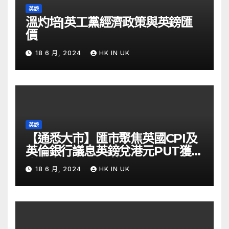
英鎊
溫灼培|英工黨經濟政策與英鎊匯
價
18 6 月, 2024
HK IN UK
英鎊
【通悉大市】匯市聚焦英國CPI及
英倫銀行議息英鎊兌港元PUT獲資
金留意 – Now 財經
18 6 月, 2024
HK IN UK