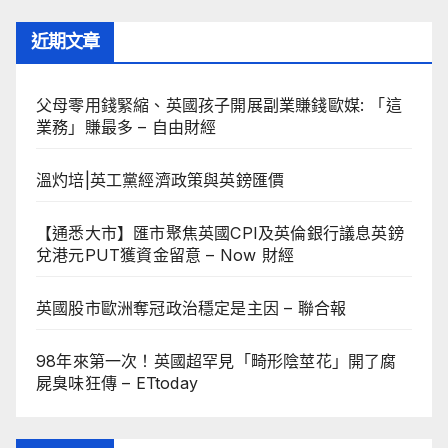
近期文章
父母零用錢緊縮、英國孩子開展副業賺錢歐媒: 「這
業務」賺最多 – 自由財經
溫灼培|英工黨經濟政策與英鎊匯價
【通悉大市】匯市聚焦英國CPI及英倫銀行議息英鎊
兌港元PUT獲資金留意 – Now 財經
英國股市歐洲奪冠政治穩定是主因 – 聯合報
98年來第一次！英國超罕見「畸形陰莖花」開了腐
屍臭味狂傳 – ETtoday