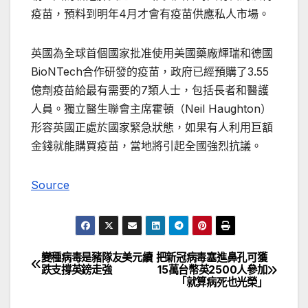
疫苗，預料到明年4月才會有疫苗供應私人市場。
英國為全球首個國家批准使用美國藥廠輝瑞和德國
BioNTech合作研發的疫苗，政府已經預購了3.55
億劑疫苗給最有需要的7類人士，包括長者和醫護
人員。獨立醫生聯會主席霍頓（Neil Haughton）
形容英國正處於國家緊急狀態，如果有人利用巨額
金錢就能購買疫苗，當地將引起全國強烈抗議。
Source
變種病毒是豬隊友美元續
把新冠病毒塞進鼻孔可獲
文
跌支撐英鎊走強
15萬台幣英2500人參加
「就算病死也光榮」
章