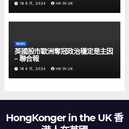
金留意 – Now 財經
18 6 月, 2024
HK IN UK
NEWS
英國股市歐洲奪冠政治穩定是主因
– 聯合報
18 6 月, 2024
HK IN UK
HongKonger in the UK 香