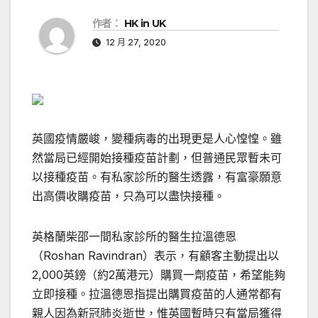
作者：
HK in UK
12 月 27, 2020
英國疫情嚴峻，變種病毒的出現更是人心惶惶。雖
然當局已經開始接種疫苗計劃，但普通民眾暫未可
以接種疫苗。有私家診所的醫生透露，有富豪願意
出高價收購疫苗，只為可以盡快接種。
英格蘭柴邵一間私家診所的醫生拉溫德恩
（Roshan Ravindran）表示，有顧客主動提出以
2,000英鎊（約2萬港元）購買一劑疫苗，希望能夠
立即接種。拉溫德恩指提出購買疫苗的人通常都有
親人因為新冠肺炎逝世，惟英國暫時只有當局獲得