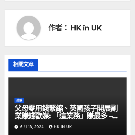
導
覽
作者：
HK in UK
相關文章
英鎊
父母零用錢緊縮、英國孩子開展副
業賺錢歐媒: 「這業務」賺最多 –
自由財經
6 月 18, 2024
HK IN UK