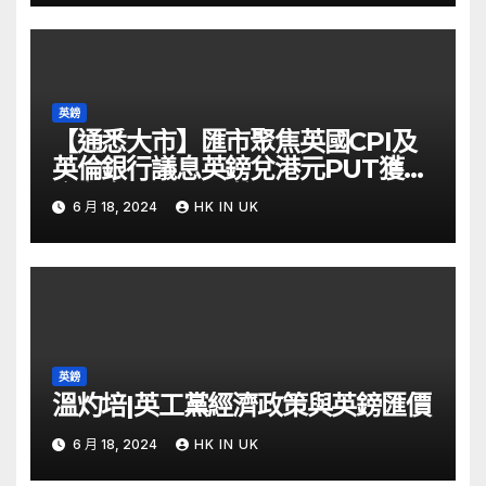
英鎊
【通悉大市】匯市聚焦英國CPI及
英倫銀行議息英鎊兌港元PUT獲資
金留意 – Now 財經
6 月 18, 2024
HK IN UK
英鎊
溫灼培|英工黨經濟政策與英鎊匯價
6 月 18, 2024
HK IN UK