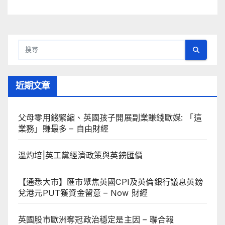
近期文章
父母零用錢緊縮、英國孩子開展副業賺錢歐媒: 「這
業務」賺最多 – 自由財經
溫灼培|英工黨經濟政策與英鎊匯價
【通悉大市】匯市聚焦英國CPI及英倫銀行議息英鎊
兌港元PUT獲資金留意 – Now 財經
英國股市歐洲奪冠政治穩定是主因 – 聯合報