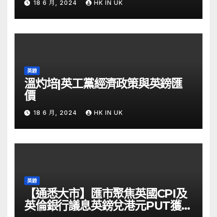
18 6 月, 2024
HK IN UK
英鎊
溫灼培|英工黨經濟政策與英鎊匯
價
18 6 月, 2024
HK IN UK
英鎊
【通悉大市】匯市聚焦英國CPI及
英倫銀行議息英鎊兌港元PUT獲資