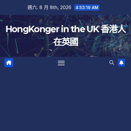
跳
週六. 8 月 8th, 2026
4:53:19 AM
至
內
HongKonger in the UK 香港人
容
在英國