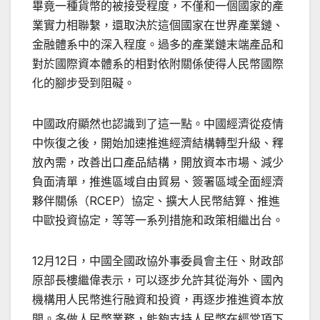
畢竟一種貨幣的被接受程度，不僅和一個國家的產
業實力相聯繫，還取決於這個國家在世界產業鏈、
金融體系中的深入程度。過多的產業鏈末端產品和
對於國際資本體系的相對依附關係使得人民幣國際
化的腳步受到阻礙。
中國政府顯然也認識到了這一點。中國經濟從疫情
中恢復之後，開始加速推進經濟結構轉型升級、釋
放內需，改善出口產品結構，開放資本市場、減少
負面清單，推進區域自由貿易、簽署區域全面經濟
夥伴關係（RCEP）協定、擴大人民幣結算、推進
中歐投資協定，等等一系列措施和政策相繼出台。
12月12日，中國全國政協外事委員會主任、財政部
原部長樓繼偉表示，可以逐步允許其從海外、國內
機構用人民幣進行融資和投資，再逐步推進資本放
開。多做人民幣業務，能夠支持人民幣在經常項下