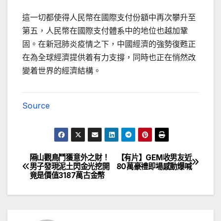
這一切都使得人民幣在國際支付份額中再次攀升至
第五，人民幣在國際支付體系中的地位也越加鞏
固。在新冠肺炎疫情之下，中國經濟的強勢復甦正
在為全球經濟提供着有力支撐，同時也正在悄然改
變着世界的經濟結構。
Source
隔山觀鳥鬥獲意外之財！
【有片】GEM收男友近
文
男子發現泥土閃金光挖開
80萬豪禮即場感動爆喊
竟是價值3187萬古金幣
章
導