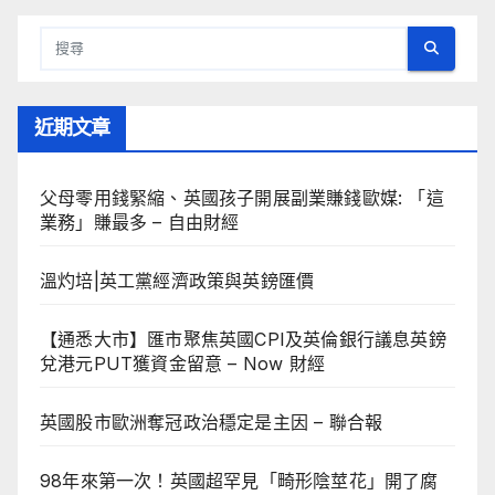
近期文章
父母零用錢緊縮、英國孩子開展副業賺錢歐媒: 「這
業務」賺最多 – 自由財經
溫灼培|英工黨經濟政策與英鎊匯價
【通悉大市】匯市聚焦英國CPI及英倫銀行議息英鎊
兌港元PUT獲資金留意 – Now 財經
英國股市歐洲奪冠政治穩定是主因 – 聯合報
98年來第一次！英國超罕見「畸形陰莖花」開了腐