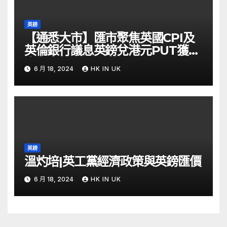
英鎊
【通悉大市】匯市聚焦英國CPI及
英倫銀行議息英鎊兌港元PUT獲資
金留意 – Now 財經
6 月 18, 2024
HK IN UK
英鎊
溫灼培|英工黨經濟政策與英鎊匯價
6 月 18, 2024
HK IN UK