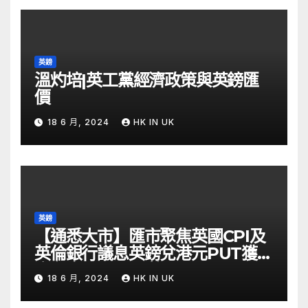
英鎊
溫灼培|英工黨經濟政策與英鎊匯
價
18 6 月, 2024
HK IN UK
英鎊
【通悉大市】匯市聚焦英國CPI及
英倫銀行議息英鎊兌港元PUT獲資
金留意 – Now 財經
18 6 月, 2024
HK IN UK