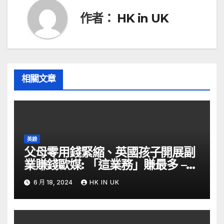
覽
作者：
HK in UK
相關文章
英鎊
父母零用錢緊縮、英國孩子開展副
業賺錢歐媒: 「這業務」賺最多 –
自由財經
6 月 18, 2024
HK IN UK