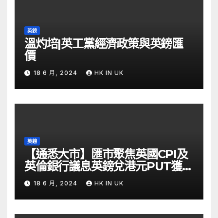
英鎊
溫灼培|英工黨經濟政策與英鎊匯
價
18 6 月, 2024
HK IN UK
英鎊
【通悉大市】匯市聚焦英國CPI及
英倫銀行議息英鎊兌港元PUT獲資
金留意 – Now 財經
18 6 月, 2024
HK IN UK