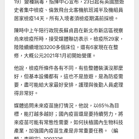
19）變種病毒，指揮中心宣布，23日起有英國旅遊
史者集中檢疫、倫敦飛台北客機航班減半及機組員
居家檢疫14天，所有入境者須檢疫期滿前採檢。
陳時中上午陪行政院長蘇貞昌在新北市新店區視察
烏來檢疫所時，接受媒體聯訪表示，檢疫所29家，
陸陸續續增加3200多個床位，還有6家現在在整
修，大概公元2021年1月初開始營運。
他說，檢疫所條件各有不同，有些整體裝潢沒那麼
好，但基本設備都有，這也不是旅遊，是為防疫需
要，盡可能給大家最好安排，護理與後勤人員處理
得非常好。
媒體追問未來疫苗施打情況，他說，以65％為目
標，能打越多越好；國內疫苗還是要持續努力，將
來疫苗可能有常態性需要，如何扶植國內生物科技
產業，加強國內疫苗生產是非常重要任務。（編