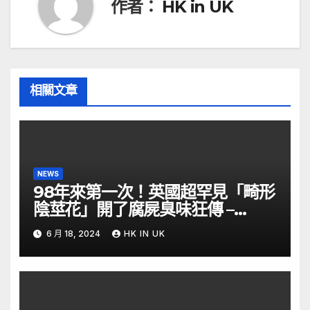
作者：
HK in UK
相關文章
NEWS
98年來第一次！英國超罕見「畸形
陰莖花」開了腐屍臭味狂傳 –
ETtoday
6 月 18, 2024
HK IN UK