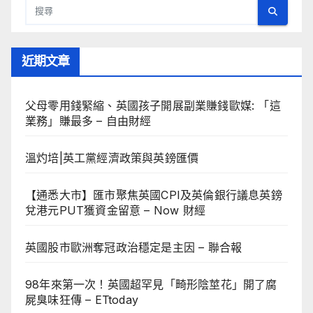
近期文章
父母零用錢緊縮、英國孩子開展副業賺錢歐媒: 「這
業務」賺最多 – 自由財經
溫灼培|英工黨經濟政策與英鎊匯價
【通悉大市】匯市聚焦英國CPI及英倫銀行議息英鎊
兌港元PUT獲資金留意 – Now 財經
英國股市歐洲奪冠政治穩定是主因 – 聯合報
98年來第一次！英國超罕見「畸形陰莖花」開了腐
屍臭味狂傳 – ETtoday