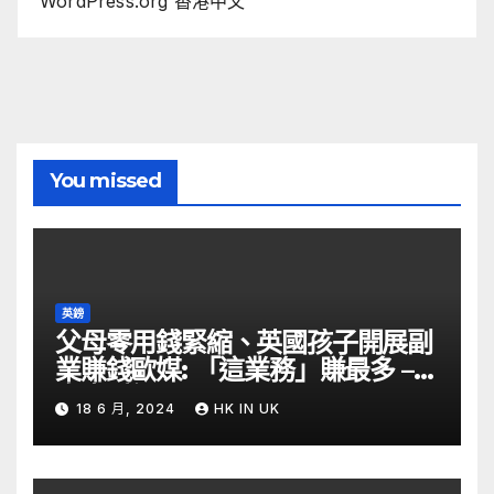
WordPress.org 香港中文
You missed
英鎊
父母零用錢緊縮、英國孩子開展副
業賺錢歐媒: 「這業務」賺最多 –
自由財經
18 6 月, 2024
HK IN UK