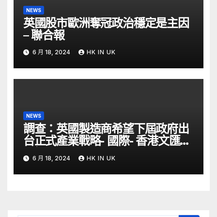
NEWS
英國股市歐洲奪冠政治穩定是主因
– 聯合報
6 月 18, 2024
HK IN UK
NEWS
調查：英國製造商希望下屆政府出
台正式產業戰略- 國際- 香港文匯網
– 文匯報
6 月 18, 2024
HK IN UK