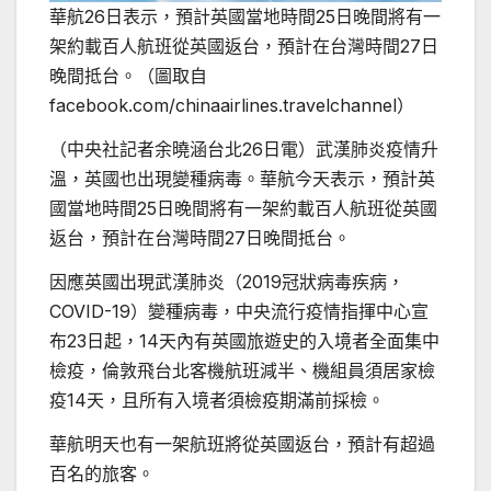
華航26日表示，預計英國當地時間25日晚間將有一
架約載百人航班從英國返台，預計在台灣時間27日
晚間抵台。（圖取自
facebook.com/chinaairlines.travelchannel）
（中央社記者余曉涵台北26日電）武漢肺炎疫情升
溫，英國也出現變種病毒。華航今天表示，預計英
國當地時間25日晚間將有一架約載百人航班從英國
返台，預計在台灣時間27日晚間抵台。
因應英國出現武漢肺炎（2019冠狀病毒疾病，
COVID-19）變種病毒，中央流行疫情指揮中心宣
布23日起，14天內有英國旅遊史的入境者全面集中
檢疫，倫敦飛台北客機航班減半、機組員須居家檢
疫14天，且所有入境者須檢疫期滿前採檢。
華航明天也有一架航班將從英國返台，預計有超過
百名的旅客。