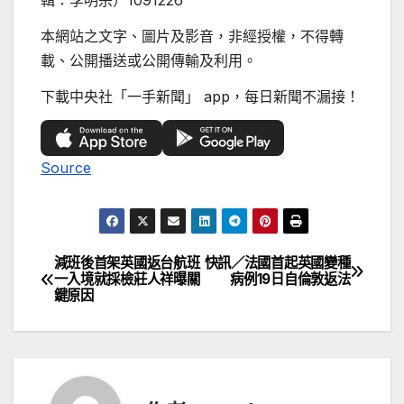
輯：李明宗）1091226
本網站之文字、圖片及影音，非經授權，不得轉
載、公開播送或公開傳輸及利用。
下載中央社「一手新聞」 app，每日新聞不漏接！
Source
減班後首架英國返台航班
快訊／法國首起英國變種
文
一入境就採檢莊人祥曝關
病例19日自倫敦返法
鍵原因
章
導
覽