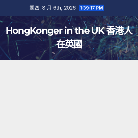
跳
週四. 8 月 6th, 2026
1:39:18 PM
至
內
HongKonger in the UK 香港人
容
在英國