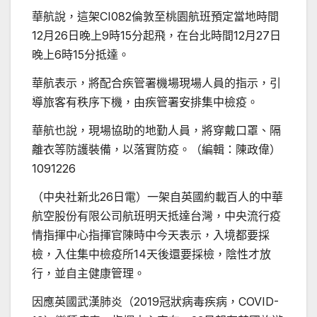
華航說，這架CI082倫敦至桃園航班預定當地時間
12月26日晚上9時15分起飛，在台北時間12月27日
晚上6時15分抵達。
華航表示，將配合疾管署機場現場人員的指示，引
導旅客有秩序下機，由疾管署安排集中檢疫。
華航也說，現場協助的地勤人員，將穿戴口罩、隔
離衣等防護裝備，以落實防疫。（編輯：陳政偉）
1091226
（中央社新北26日電）一架自英國約載百人的中華
航空股份有限公司航班明天抵達台灣，中央流行疫
情指揮中心指揮官陳時中今天表示，入境都要採
檢，入住集中檢疫所14天後還要採檢，陰性才放
行，並自主健康管理。
因應英國武漢肺炎（2019冠狀病毒疾病，COVID-