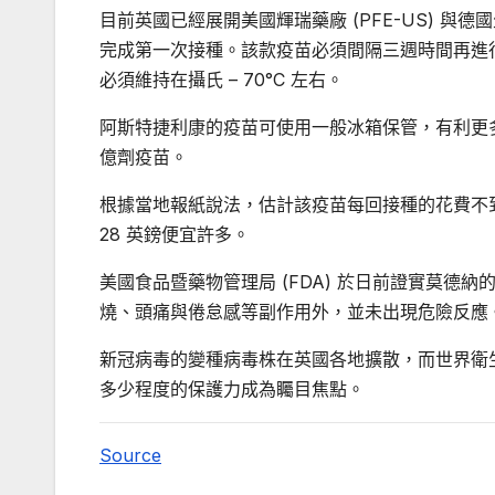
目前英國已經展開美國輝瑞藥廠 (PFE-US) 與德國生
完成第一次接種。該款疫苗必須間隔三週時間再進
必須維持在攝氏 – 70°C 左右。
阿斯特捷利康的疫苗可使用一般冰箱保管，有利更
億劑疫苗。
根據當地報紙說法，估計該疫苗每回接種的花費不到 3 
28 英鎊便宜許多。
美國食品暨藥物管理局 (FDA) 於日前證實莫德納
燒、頭痛與倦怠感等副作用外，並未出現危險反應
新冠病毒的變種病毒株在英國各地擴散，而世界衛生
多少程度的保護力成為矚目焦點。
Source