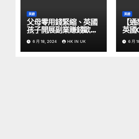
英鎊
英鎊
父母零用錢緊縮、英國
【通
孩子開展副業賺錢歐媒:
英國
「這業務」賺最多 – 自
息英
6 月 18, 2024
HK IN UK
6 月 1
由財經
金留意