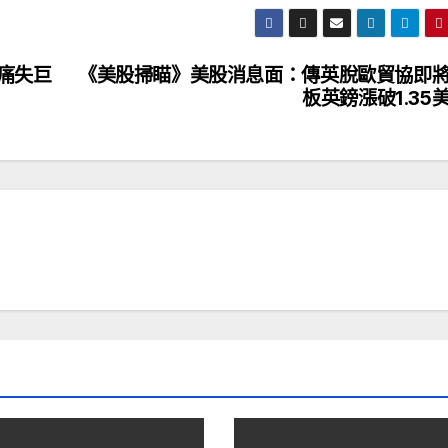
痛失巨
《美股掃瞄》美股消息面：傳英脫歐貿協即
板英鎊漲破1.35