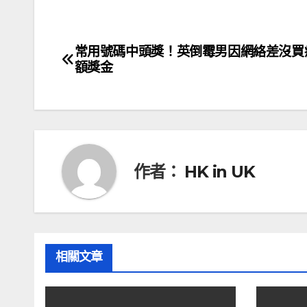
常用號碼中頭獎！英倒霉男因網絡差沒買
文
額獎金
章
導
覽
作者：
HK in UK
相關文章