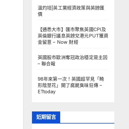
溫灼培|英工黨經濟政策與英鎊匯
價
【通悉大市】匯市聚焦英國CPI及
英倫銀行議息英鎊兌港元PUT獲資
金留意 – Now 財經
英國股市歐洲奪冠政治穩定是主因
– 聯合報
98年來第一次！英國超罕見「畸
形陰莖花」開了腐屍臭味狂傳 –
ETtoday
近期留言