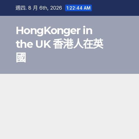
跳
週四. 8 月 6th, 2026
1:22:45 AM
至
內
HongKonger in
容
the UK 香港人在英
國