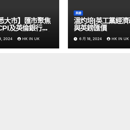
英鎊
悉大市】匯市聚焦
溫灼培|英工黨經濟
CPI及英倫銀行議
與英鎊匯價
鎊兌港元PUT獲資
8, 2024
HK IN UK
6 月 18, 2024
HK IN UK
 – Now 財經