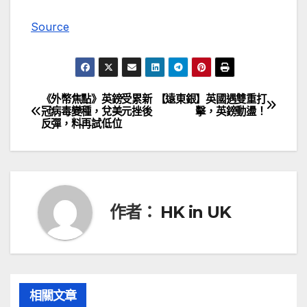
Source
《外幣焦點》英鎊受累新
【遠東銀】英國遇雙重打
文
冠病毒變種，兌美元挫後
擊，英鎊動盪！
反彈，料再試低位
章
導
覽
作者：
HK in UK
相關文章