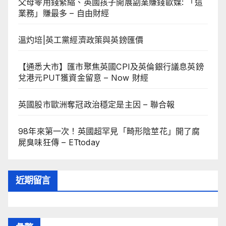
父母零用錢緊縮、英國孩子開展副業賺錢歐媒: 「這
業務」賺最多 – 自由財經
溫灼培|英工黨經濟政策與英鎊匯價
【通悉大市】匯市聚焦英國CPI及英倫銀行議息英鎊
兌港元PUT獲資金留意 – Now 財經
英國股市歐洲奪冠政治穩定是主因 – 聯合報
98年來第一次！英國超罕見「畸形陰莖花」開了腐
屍臭味狂傳 – ETtoday
近期留言