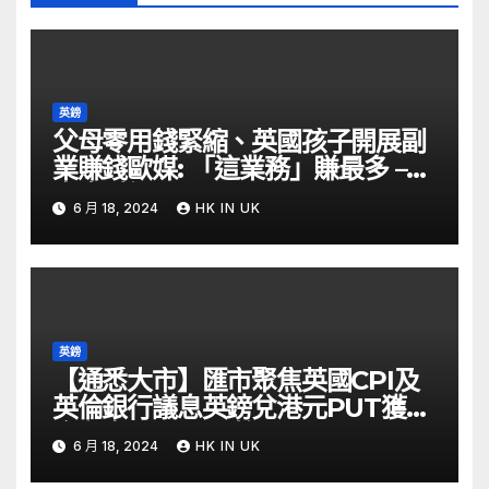
英鎊
父母零用錢緊縮、英國孩子開展副
業賺錢歐媒: 「這業務」賺最多 –
自由財經
6 月 18, 2024
HK IN UK
英鎊
【通悉大市】匯市聚焦英國CPI及
英倫銀行議息英鎊兌港元PUT獲資
金留意 – Now 財經
6 月 18, 2024
HK IN UK