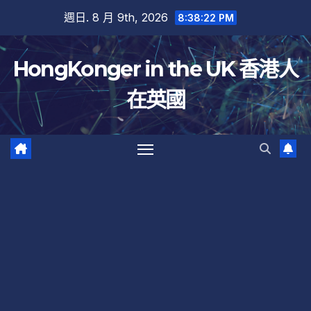
跳
週日. 8 月 9th, 2026
8:38:23 PM
至
內
HongKonger in the UK 香港人
容
在英國