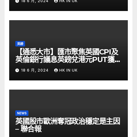
18 6 月, 2024
HK IN UK
英鎊
【通悉大市】匯市聚焦英國CPI及
英倫銀行議息英鎊兌港元PUT獲資
金留意 – Now 財經
18 6 月, 2024
HK IN UK
NEWS
英國股市歐洲奪冠政治穩定是主因
– 聯合報