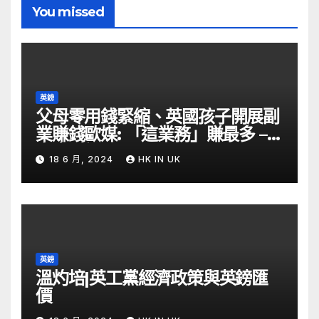
You missed
英鎊
父母零用錢緊縮、英國孩子開展副
業賺錢歐媒: 「這業務」賺最多 –
自由財經
18 6 月, 2024
HK IN UK
英鎊
溫灼培|英工黨經濟政策與英鎊匯
價