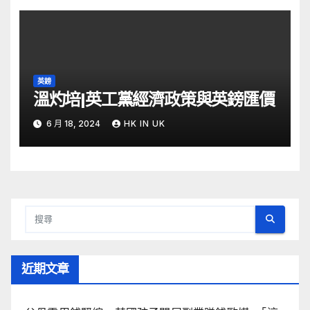
英鎊
溫灼培|英工黨經濟政策與英鎊匯價
6 月 18, 2024
HK IN UK
近期文章