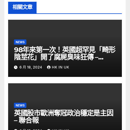
相關文章
NEWS
98年來第一次！英國超罕見「畸形
陰莖花」開了腐屍臭味狂傳 –
ETtoday
6 月 18, 2024
HK IN UK
NEWS
英國股市歐洲奪冠政治穩定是主因
– 聯合報