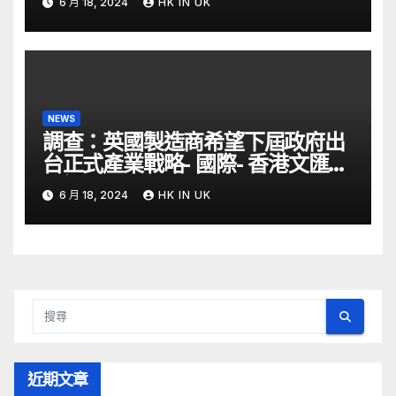
6 月 18, 2024
HK IN UK
NEWS
調查：英國製造商希望下屆政府出
台正式產業戰略- 國際- 香港文匯網
– 文匯報
6 月 18, 2024
HK IN UK
近期文章