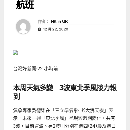
航班
作者：
HK in UK
12 月 22, 2020
台灣好新聞
·
22 小時前
本周天氣多變 3波東北季風接力報
到
氣象專家吳德榮在「三立準氣象· 老大洩天機」表
示，未來一週「東北季風」呈現短週期變化，共有
3波，目前這波、另2波則分別在週四(24)晨及週日