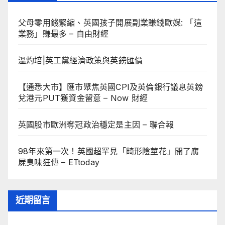
父母零用錢緊縮、英國孩子開展副業賺錢歐媒: 「這
業務」賺最多 – 自由財經
溫灼培|英工黨經濟政策與英鎊匯價
【通悉大市】匯市聚焦英國CPI及英倫銀行議息英鎊
兌港元PUT獲資金留意 – Now 財經
英國股市歐洲奪冠政治穩定是主因 – 聯合報
98年來第一次！英國超罕見「畸形陰莖花」開了腐
屍臭味狂傳 – ETtoday
近期留言