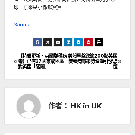
球 原來是小懶猴寶寶
Source
【持續更新・英國變種病
美股早盤跌逾200點英國
文
毒】已有27國家或地區
變種病毒來勢洶洶引發恐
對英國「落閘」
慌
章
導
覽
作者：
HK in UK