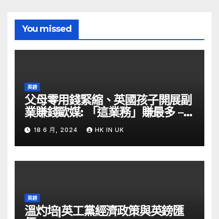
You missed
英鎊
父母零用錢緊縮、英國孩子開展副
業賺錢歐媒: 「這業務」賺最多 –
自由財經
18 6 月, 2024
HK IN UK
英鎊
溫灼培|英工黨經濟政策與英鎊匯