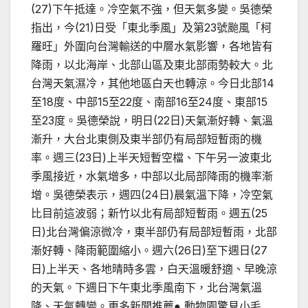
(27)下午抵達。冷空氣不強，但天氣多變。吳德榮
指出，今(21)日受「東北季風」及第23號颱風「柯
羅旺」外圍向台灣輸送的中層水氣影響，各地皆有
降雨，以北海岸、北部山區及東北部雨勢較大。北
台灣天氣濕冷，其他地區白天也轉涼。今日北部14
至18度、中部15至22度、南部16至24度、東部15
至23度。吳德榮說，明日(22日)天氣漸好轉、氣溫
漸升，大台北東側及東半部仍有局部短暫雨的機
率。週三(23日)上半天短暫空檔、下午另一波東北
季風接近，水氣增多，中部以北局部降雨的機率漸
增。吳德榮表示，週四(24日)晨氣溫下降，冷空氣
比目前這波弱；新竹以北有局部短暫雨。週五(25
日)北台灣偏涼微冷，東半部仍有局部短暫雨，北部
漸好轉、降雨範圍縮小。週六(26日)至下週日(27
日)上半天、各地晴時多雲，白天溫暖舒適、早晚涼
的天氣。下週日下午東北季風南下，北台灣氣溫
降、天氣轉變。更多新聞推薦● 動物園驚見小毛