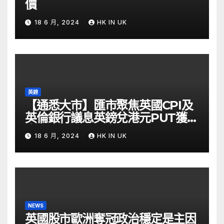
價
18 6 月, 2024
HK IN UK
英鎊
【通悉大市】匯市聚焦英國CPI及
英倫銀行議息英鎊兌港元PUT獲資
金留意 – Now 財經
18 6 月, 2024
HK IN UK
NEWS
英國股市歐洲奪冠政治穩定是主因