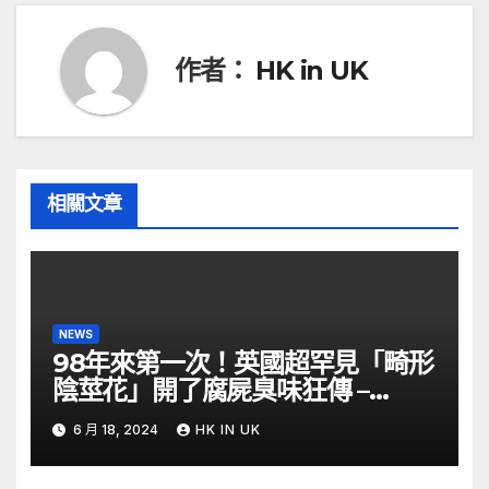
導
覽
作者：
HK in UK
相關文章
NEWS
98年來第一次！英國超罕見「畸形
陰莖花」開了腐屍臭味狂傳 –
ETtoday
6 月 18, 2024
HK IN UK