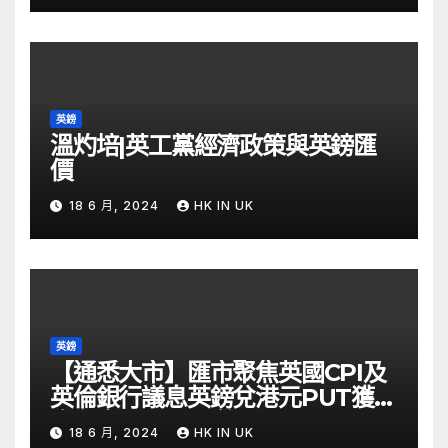
英鎊
溫灼培|英工黨經濟政策與英鎊匯
價
18 6 月, 2024
HK IN UK
英鎊
【通悉大市】匯市聚焦英國CPI及
英倫銀行議息英鎊兌港元PUT獲資
金留意 – Now 財經
18 6 月, 2024
HK IN UK