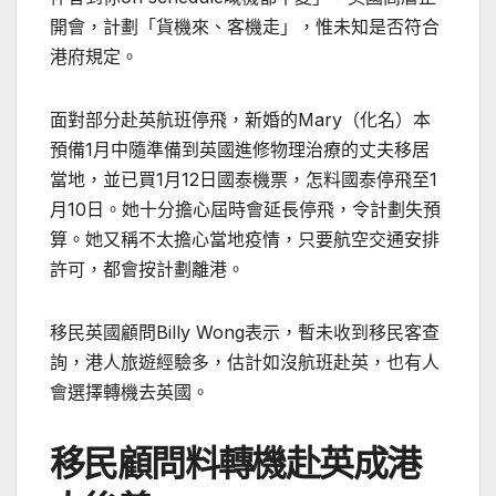
開會，計劃「貨機來、客機走」，惟未知是否符合
港府規定。
面對部分赴英航班停飛，新婚的Mary（化名）本
預備1月中隨準備到英國進修物理治療的丈夫移居
當地，並已買1月12日國泰機票，怎料國泰停飛至1
月10日。她十分擔心屆時會延長停飛，令計劃失預
算。她又稱不太擔心當地疫情，只要航空交通安排
許可，都會按計劃離港。
移民英國顧問Billy Wong表示，暫未收到移民客查
詢，港人旅遊經驗多，估計如沒航班赴英，也有人
會選擇轉機去英國。
移民顧問料轉機赴英成港