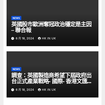
NEWS
英國股市歐洲奪冠政治穩定是主因
– 聯合報
6 月 18, 2024
HK IN UK
NEWS
調查：英國製造商希望下屆政府出
台正式產業戰略- 國際- 香港文匯網
– 文匯報
6 月 18, 2024
HK IN UK