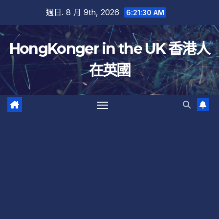
跳
週日. 8 月 9th, 2026
6:21:31 AM
至
內
HongKonger in the UK 香港人
容
在英國