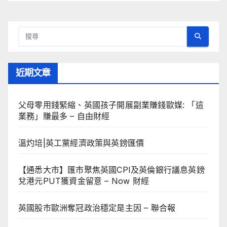
近期文章
父母零用錢緊縮、英國孩子開展副業賺錢歐媒: 「這
業務」賺最多 – 自由財經
溫灼培|英工黨經濟政策與英鎊匯價
【通悉大市】匯市聚焦英國CPI及英倫銀行議息英鎊
兌港元PUT獲資金留意 – Now 財經
英國股市歐洲奪冠政治穩定是主因 – 聯合報