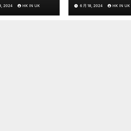
戰略- 國際- 香港
8, 2024
HK IN UK
6 月 18, 2024
HK IN UK
– 文匯報