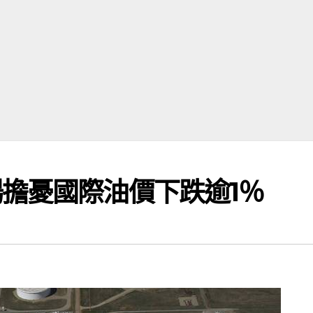
擔憂國際油價下跌逾1％