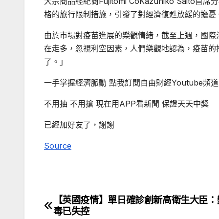
大宗商品經紀商Fujitomi CoKazuhiko Sai
格的旅行限制措施，引發了對經濟復甦放緩的擔憂
由於市場對疫苗進展的樂觀情緒，截至上週，國際油價連
在走多，忽視利空因素，人們樂觀地認為，疫苗的推
了。」
一手掌握經濟脈動 點我訂閱自由財經Youtube頻道
不用抽 不用搶 現在用APP看新聞 保證天天中獎
已經加好友了，謝謝
Source
【英國疫情】單日確診創新高衛生大臣：
文
毒已失控