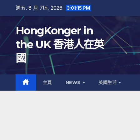
跳
週五. 8 月 7th, 2026
3:01:16 PM
至
內
HongKonger in
容
the UK 香港人在英
國
主頁
NEWS
英國生活