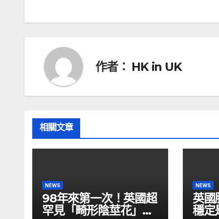
章
導
覽
作者：
HK in UK
相關文章
NEWS
NEWS
98年來第一次！英國超
英國
罕見「畸形陰莖花」開
穩定