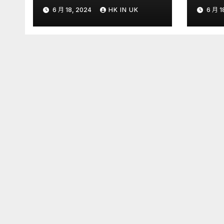
了腐屍臭味狂傳 –
6 月 18, 2024
HK IN UK
6 月 1
ETtoday