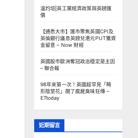
溫灼培|英工黨經濟政策與英鎊匯
價
【通悉大市】匯市聚焦英國CPI及
英倫銀行議息英鎊兌港元PUT獲資
金留意 – Now 財經
英國股市歐洲奪冠政治穩定是主因
– 聯合報
98年來第一次！英國超罕見「畸
形陰莖花」開了腐屍臭味狂傳 –
ETtoday
近期留言