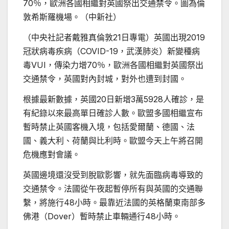
70％，歐洲各國相繼對英國祭出交通禁令。圖為倫
敦希斯羅機場。（中新社）
（中央社記者戴雅真倫敦21日專電）英國出現2019
冠狀病毒疾病（COVID-19，武漢肺炎）新變種病
毒VUI，傳染力增70％，歐洲各國相繼對英國祭出
交通禁令，英國對內封城，對外也遭到封國。
根據最新數據，英國20日新增3萬5928人確診，是
有紀錄以來最高單日確診人數。歐盟多國相繼宣布
暫時禁止英國客機入境，包括愛爾蘭、德國、法
國、義大利、荷蘭與比利時。歐盟今天上午將召開
危機應對會議。
英國邊境還沒受到脫歐影響，就先面臨病毒導致的
交通禁令。法國從午夜起暫停所有與英國的交通聯
繫，將施行48小時。最靠近法國的英格蘭東南部多
佛港（Dover）暫時禁止車輛通行48小時。