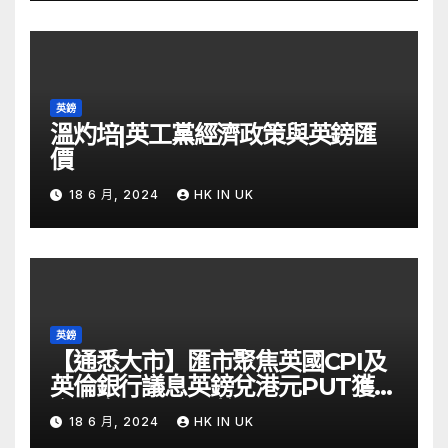
英鎊
溫灼培|英工黨經濟政策與英鎊匯
價
18 6 月, 2024
HK IN UK
英鎊
【通悉大市】匯市聚焦英國CPI及
英倫銀行議息英鎊兌港元PUT獲資
金留意 – Now 財經
18 6 月, 2024
HK IN UK