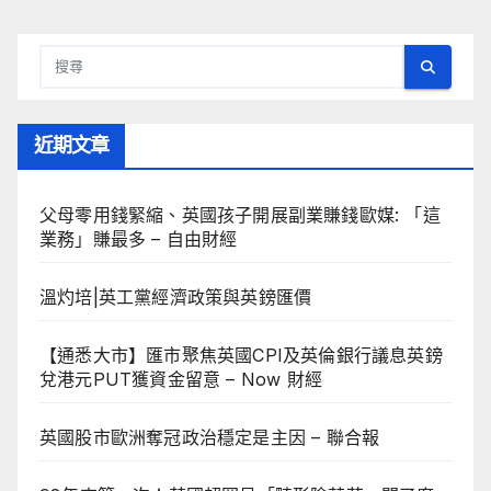
近期文章
父母零用錢緊縮、英國孩子開展副業賺錢歐媒: 「這
業務」賺最多 – 自由財經
溫灼培|英工黨經濟政策與英鎊匯價
【通悉大市】匯市聚焦英國CPI及英倫銀行議息英鎊
兌港元PUT獲資金留意 – Now 財經
英國股市歐洲奪冠政治穩定是主因 – 聯合報