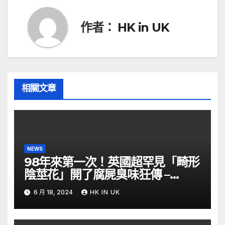
覽
作者：
HK in UK
相關文章
NEWS
98年來第一次！英國超罕見「畸形
陰莖花」開了腐屍臭味狂傳 –
ETtoday
6 月 18, 2024
HK IN UK