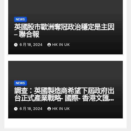
NEWS
英國股市歐洲奪冠政治穩定是主因
– 聯合報
6 月 18, 2024
HK IN UK
NEWS
調查：英國製造商希望下屆政府出
台正式產業戰略- 國際- 香港文匯網
– 文匯報
6 月 18, 2024
HK IN UK