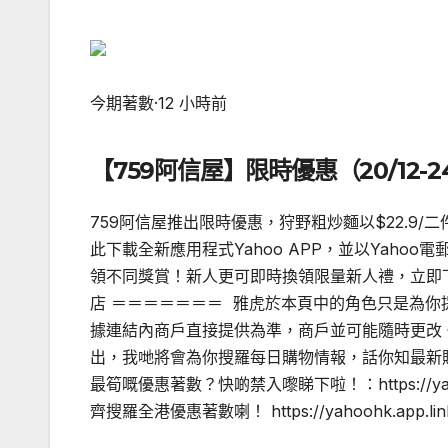
今期著數
·
12 小時前
【759阿信屋】限時優惠（20/12-24
759阿信屋推出限時優惠，狩野粗炒麵以$22.9/二
此下載全新應用程式Yahoo APP，並以Yahoo
領不同獎賞！新人更可即時換領限量新人禮，立即下載！ ——
店 ＝＝＝＝＝＝＝ 雅虎於本頁中的角色只是為
據連結內商戶直接提供為準，商戶並可能隨時更改。
出，我哋將會為你搜羅每日購物情報，話你知最新
最筍嘅優惠著數？快啲禁入嚟睇下啦！：https://yaho
齊搜羅全港優惠著數喇！ https://yahoohk.app.link/