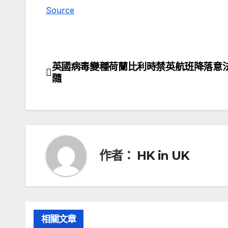
Source
英國病毒變種荷蘭比利時禁英航班降落意
文
隨
章
導
覽
作者：
HK in UK
相關文章