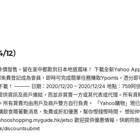
/12）
件價發售，留在家中都歎到日本地道風味！ 下載全新Yahoo App
電郵免費登記成為會員，即時可完成簡單任務賺取Ypoints，憑分即
— 日期：2020/12/20 – 2020/12/24 地點：759阿
你提供資訊及商戶連結，而並非買賣一方或其代表或代理。所有資
所有買賣均由用戶及商戶雙方自行負責。 「Yahoo購物」現
購飲食嘅著數消息、免費或折扣優惠，幫你慳錢慳時間。 想知仲
oshopping.myguide.hk/jetso 歡迎提供優惠情報，快啲同
discountsubmit