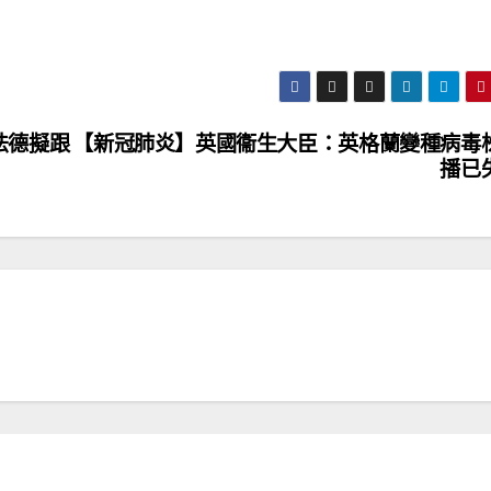
法德擬跟
【新冠肺炎】英國衞生大臣：英格蘭變種病毒
播已