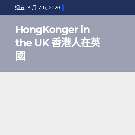
跳
週五. 8 月 7th, 2026
至
內
HongKonger in
容
the UK 香港人在英
國