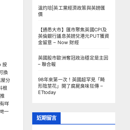
溫灼培|英工黨經濟政策與英鎊匯
價
【通悉大市】匯市聚焦英國CPI及
英倫銀行議息英鎊兌港元PUT獲資
金留意 – Now 財經
英國股市歐洲奪冠政治穩定是主因
– 聯合報
 按
可換
98年來第一次！英國超罕見「畸
信屋分
形陰莖花」開了腐屍臭味狂傳 –
料根
ETtoday
已推
有咩
我哋一
近期留言