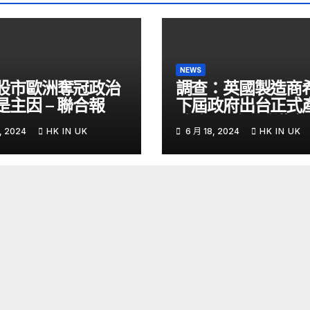
NEWS
股市歐洲奪冠政治
調查：英國製造商
是主因 – 聯合報
下屆政府出台正式
戰略- 國際- 香港
, 2024
HK IN UK
6 月 18, 2024
HK IN UK
– 文匯報