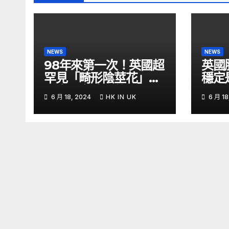
NEWS
NEWS
98年來第一次！英國超
英國
罕見「畸形陰莖花」開
穩定
了腐屍臭味狂傳 –
6 月 18, 2024
HK IN UK
6 月 18
ETtoday