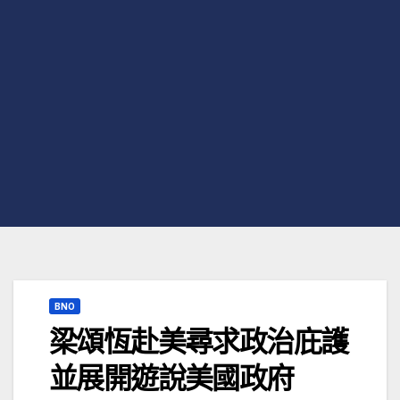
BNO
梁頌恆赴美尋求政治庇護
並展開遊說美國政府