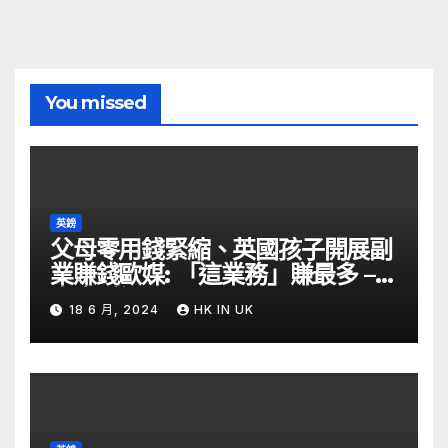
You missed
英鎊
父母零用錢緊縮、英國孩子開展副
業賺錢歐媒: 「這業務」賺最多 –
自由財經
18 6 月, 2024
HK IN UK