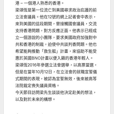
港 – 一個港人熟悉的香港。
梁頌恆是第一位流亡到美國尋求政治庇護的前
立法會議員。他在12號的網上記者會中表示，
來到美國的這段期間，曾接觸國會議員，交流
支持香港問題，對方反應正面。他表示已經成
立一個游說的小團隊，要求美國政府加強對中
共和香港的制裁，迫使中共談判香問題。他也
希望能夠推動「救生艇」計畫，來協助不能受
惠於英國BNO計畫以便入籍的香港年輕人。
梁頌恆2016年參選立法會選舉，以高票當選，
但是在當年10月12日，在立法會的就職宣誓儀
式期間的表現，被認為宣誓無效，後來被高等
法院裁定喪失議員資格。
今天節目訪問梁先生談談他決定赴美的想法，
以及對於未來的構想。