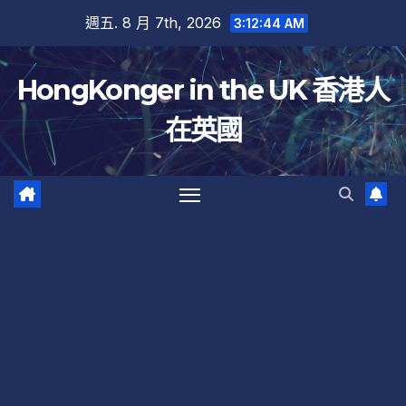
跳
週五. 8 月 7th, 2026
3:12:45 AM
至
內
HongKonger in the UK 香港人
容
在英國