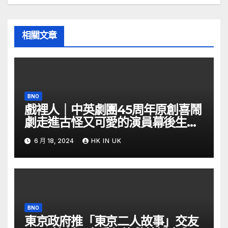
相關文章
BNO
戲裡人｜中英劇團45周年原創喜鬧
劇走進古怪又可愛的演員幕後生活
– YouTube
6 月 18, 2024
HK IN UK
BNO
東京政府推「東京二人故事」交友