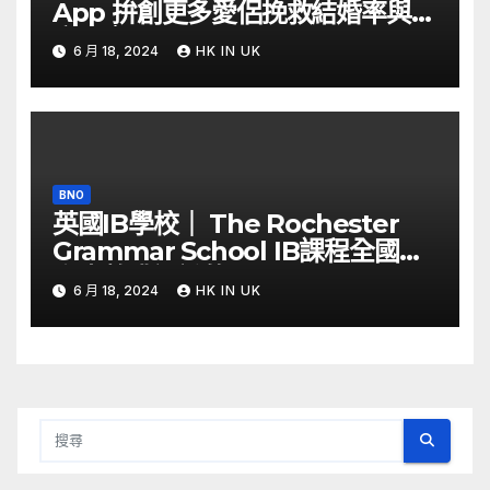
App 拚創更多愛侶挽救結婚率與生
育率｜Yahoo Hong Kong
6 月 18, 2024
HK IN UK
BNO
英國IB學校｜ The Rochester
Grammar School IB課程全國第
六少數獲認證的Thinking School
6 月 18, 2024
HK IN UK