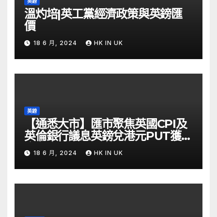
英鎊
溫灼培|英工黨經濟政策與英鎊匯
價
18 6 月, 2024
HK IN UK
英鎊
【通悉大市】匯市聚焦英國CPI及
英倫銀行議息英鎊兌港元PUT獲資
金留意 – Now 財經
18 6 月, 2024
HK IN UK