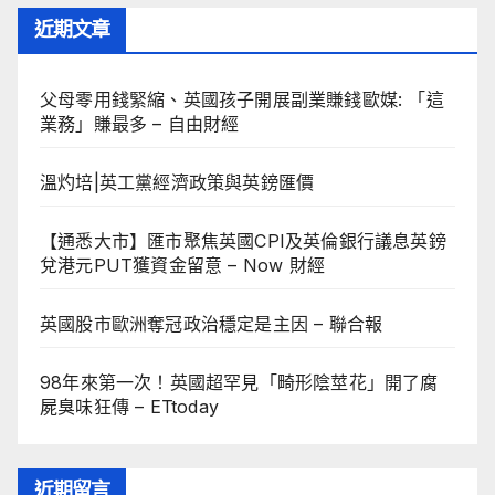
近期文章
父母零用錢緊縮、英國孩子開展副業賺錢歐媒: 「這
業務」賺最多 – 自由財經
溫灼培|英工黨經濟政策與英鎊匯價
【通悉大市】匯市聚焦英國CPI及英倫銀行議息英鎊
兌港元PUT獲資金留意 – Now 財經
英國股市歐洲奪冠政治穩定是主因 – 聯合報
98年來第一次！英國超罕見「畸形陰莖花」開了腐
屍臭味狂傳 – ETtoday
近期留言