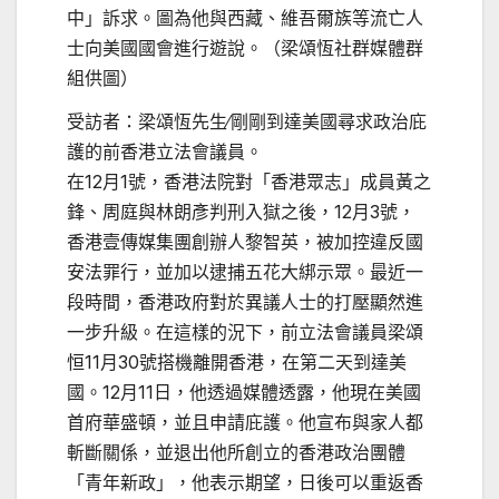
中」訴求。圖為他與西藏、維吾爾族等流亡人
士向美國國會進行遊說。（梁頌恆社群媒體群
組供圖）
受訪者：梁頌恆先生∕剛剛到達美國尋求政治庇
護的前香港立法會議員。
在12月1號，香港法院對「香港眾志」成員黃之
鋒、周庭與林朗彥判刑入獄之後，12月3號，
香港壹傳媒集團創辦人黎智英，被加控違反國
安法罪行，並加以逮捕五花大綁示眾。最近一
段時間，香港政府對於異議人士的打壓顯然進
一步升級。在這樣的況下，前立法會議員梁頌
恒11月30號搭機離開香港，在第二天到達美
國。12月11日，他透過媒體透露，他現在美國
首府華盛頓，並且申請庇護。他宣布與家人都
斬斷關係，並退出他所創立的香港政治團體
「青年新政」，他表示期望，日後可以重返香