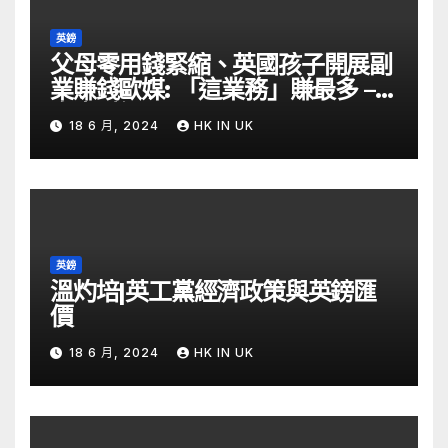
英鎊
父母零用錢緊縮、英國孩子開展副
業賺錢歐媒: 「這業務」賺最多 –
自由財經
18 6 月, 2024
HK IN UK
英鎊
溫灼培|英工黨經濟政策與英鎊匯
價
18 6 月, 2024
HK IN UK