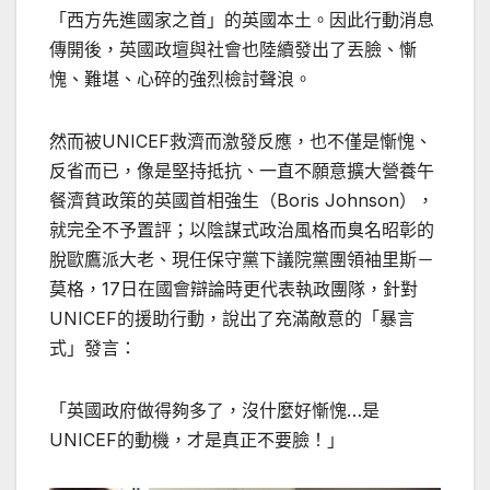
「西方先進國家之首」的英國本土。因此行動消息
傳開後，英國政壇與社會也陸續發出了丟臉、慚
愧、難堪、心碎的強烈檢討聲浪。
然而被UNICEF救濟而激發反應，也不僅是慚愧、
反省而已，像是堅持抵抗、一直不願意擴大營養午
餐濟貧政策的英國首相強生（Boris Johnson），
就完全不予置評；以陰謀式政治風格而臭名昭彰的
脫歐鷹派大老、現任保守黨下議院黨團領袖里斯－
莫格，17日在國會辯論時更代表執政團隊，針對
UNICEF的援助行動，說出了充滿敵意的「暴言
式」發言：
「英國政府做得夠多了，沒什麼好慚愧…是
UNICEF的動機，才是真正不要臉！」