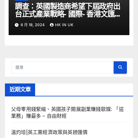
調查：英國製造商希望下屆政府出
台正式產業戰略- 國際- 香港文匯網
– 文匯報
6 月 18, 2024
HK IN UK
近期文章
父母零用錢緊縮、英國孩子開展副業賺錢歐媒: 「這
業務」賺最多 – 自由財經
溫灼培|英工黨經濟政策與英鎊匯價