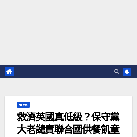
NEWS
救濟英國真低級？保守黨
大老譴責聯合國供餐飢童