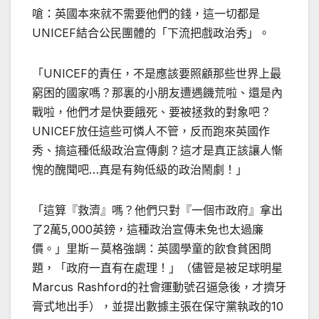
嗆：英國本來就不需要他們的錢，這一切都是
UNICEF結合公民團體的「下流把戲政治秀」。
「UNICEF的責任，不是應該要照顧那些世界上最
窮困的國家嗎？那裏的小朋友遭遇饑荒啦、還是內
戰啦，他們才是快要餓死、要被拯救的對象吧？
UNICEF放任這些可憐人不管，反而跑來英國作
秀、搞這種低級政治宣傳劇？這才是真正該讓人慚
愧的醜聞吧…真是有夠低級的政治鬧劇！」
「這算『救濟』嗎？他們只對『一個市政府』拿出
了2萬5,000英鎊，這種政治宣傳未免也太過廉
價。」里斯－莫格強調：英國學童的飲食貧困問
題，「政府一直有在處理！」（儘管是被足球明星
Marcus Rashford的社會運動號召逼急後，才擠牙
膏式地出手），並提出數據主張在保守黨執政的10