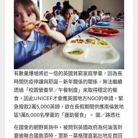
有數量爆增將近一倍的英國貧窮家庭學童，因為長
時間防疫停課與耶誕－新年關係的關係，無法繼續
透過「校園營養早／午餐制度」來取得穩定的餐
食。因此UNICEF才會應英國地方NGO的申請，緊
急撥款2萬5,000英鎊，欲在長假期間供應南倫敦地
區1萬8,000名學童的「援助餐食」。 圖／路透社
在國會的朝野質詢中，被問到英國政府為何淪落到
要被聯合國救濟時，里斯－莫格理直氣壯地反首回