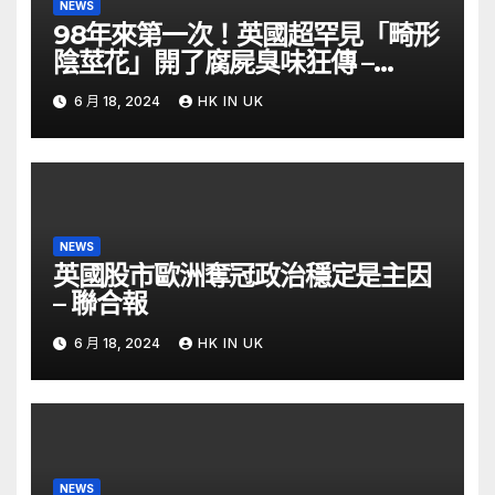
NEWS
98年來第一次！英國超罕見「畸形
陰莖花」開了腐屍臭味狂傳 –
ETtoday
6 月 18, 2024
HK IN UK
NEWS
英國股市歐洲奪冠政治穩定是主因
– 聯合報
6 月 18, 2024
HK IN UK
NEWS