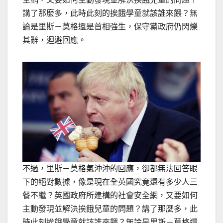
講了那麼多，此時此刻的挨餓學童就該誰來餵？無
論是里斯－莫格還是首相強生，保守黨政府仍閃爍
其辭，迴避回應。
不過，里斯－莫格氣沖沖的回應，卻都無法回答眼
下的絕對數據，像是現在全英國究竟還有多少人三
餐不繼？英國政府所建構的社會安全網，又要如何
主動發現並解決挨餓兒童的問題？講了那麼多，此
時此刻挨餓學童就該誰來餵？無論是里斯－莫格還