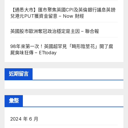
【通悉大市】匯市聚焦英國CPI及英倫銀行議息英鎊
兌港元PUT獲資金留意 – Now 財經
英國股市歐洲奪冠政治穩定是主因 – 聯合報
98年來第一次！英國超罕見「畸形陰莖花」開了腐
屍臭味狂傳 – ETtoday
近期留言
彙整
2024 年 6 月