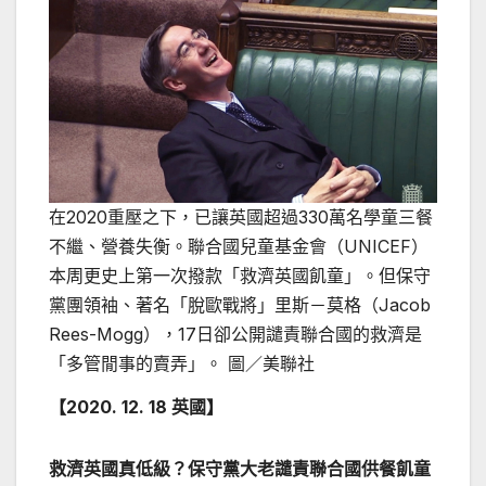
在2020重壓之下，已讓英國超過330萬名學童三餐
不繼、營養失衡。聯合國兒童基金會（UNICEF）
本周更史上第一次撥款「救濟英國飢童」。但保守
黨團領袖、著名「脫歐戰將」里斯－莫格（Jacob
Rees-Mogg），17日卻公開譴責聯合國的救濟是
「多管閒事的賣弄」。 圖／美聯社
【2020. 12. 18
英國
】
救濟英國真低級？保守黨大老譴責聯合國供餐飢童