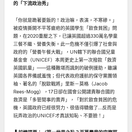
的「下流政治秀」
「你就是跪著要飯的！政治嘛，表演，不寒磣。」
被疫情撕開不平等瘡疤的英國學生「飲食貧困」問
題，在2020重壓之下，已讓英國超過330萬名學童
三餐不繼、營養失衡。此一危機不僅引爆了社會與
政府的「營養午餐大戰」，UN轄下的聯合國兒童
基金會（UNICEF）本周更史上第一次撥款「救濟
英國飢童」——這種難堪而諷刺的破例援助，雖讓
英國各界備感羞愧；但代表政府護航的保守黨團領
袖、著名的「脫歐戰將」里斯－莫格（Jacob
Rees-Mogg），17日卻在國會公開譴責聯合國的
救濟是「多管閒事的賣弄」，「對於飲食貧困的危
機，英國政府已經很努力、很值得驕傲了…反而是
玩弄政治的UNICEF才真該知恥、不要臉！」