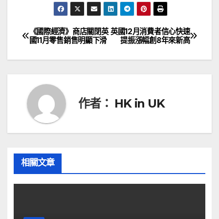
《國際經濟》商店關閉英
英國12月消費者信心快速
文
國11月零售銷售明顯下滑
提振漲幅創8年來新高
章
導
覽
作者：
HK in UK
相關文章