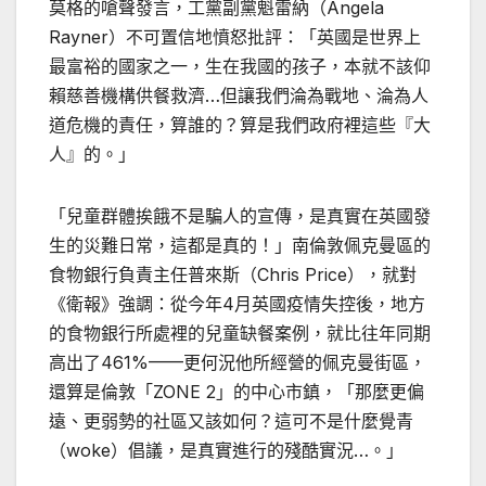
莫格的嗆聲發言，工黨副黨魁雷納（Angela
Rayner）不可置信地憤怒批評：「英國是世界上
最富裕的國家之一，生在我國的孩子，本就不該仰
賴慈善機構供餐救濟…但讓我們淪為戰地、淪為人
道危機的責任，算誰的？算是我們政府裡這些『大
人』的。」
「兒童群體挨餓不是騙人的宣傳，是真實在英國發
生的災難日常，這都是真的！」南倫敦佩克曼區的
食物銀行負責主任普來斯（Chris Price），就對
《衛報》強調：從今年4月英國疫情失控後，地方
的食物銀行所處裡的兒童缺餐案例，就比往年同期
高出了461%——更何況他所經營的佩克曼街區，
還算是倫敦「ZONE 2」的中心市鎮，「那麼更偏
遠、更弱勢的社區又該如何？這可不是什麼覺青
（woke）倡議，是真實進行的殘酷實況…。」