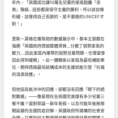
年內，「英國成功讓10萬名兒童的家庭脫離『赤
貧』階級…這些都是保守主義的勝利，所以該自慚
形穢、該覺得自己丟臉的，是不要臉的UNICEF才
對！」
里斯－莫格在連珠炮的數據展示中，基本主張都在
強調「英國政府透過整體濟貧…分擔了弱勢家長的
壓力….因此家庭內連帶的弱勢兒童問題，也理當會
因此得到緩解」。此一邏輯係以家庭為最低補助單
位，期待透過最低結構成本的支援就能引發「社福
的涓滴效應」。
但他這段氣沖沖的回應，卻都沒有回應「眼下的絕
對數據」——像是現在全英國究竟還有多少兒童三
餐不繼？面對耶誕－新年長假，以及可能年後無限
期延展的全國防疫封鎖，英國政府所建構的社會安
全網，又要如何主動發現並解決挨餓兒童的問題？