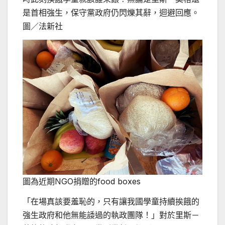
是首相強生，保守黨政府仍閃爍其辭，迴避回應。
圖／法新社
圖為近期NGO捐贈的food boxes
「在場真該要羞恥的，只有讓我國學童持續挨餓的
強生政府和他無能諉過的執政團隊！」對於里斯－