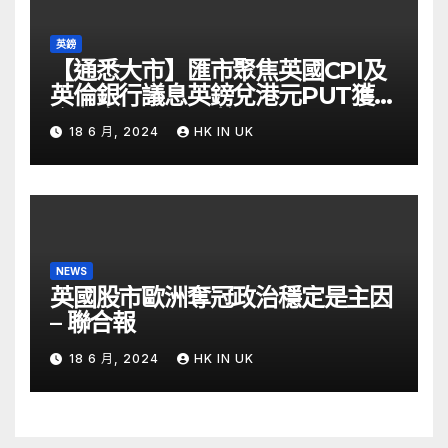
英鎊
【通悉大市】匯市聚焦英國CPI及
英倫銀行議息英鎊兌港元PUT獲資
金留意 – Now 財經
18 6 月, 2024
HK IN UK
NEWS
英國股市歐洲奪冠政治穩定是主因
– 聯合報
18 6 月, 2024
HK IN UK