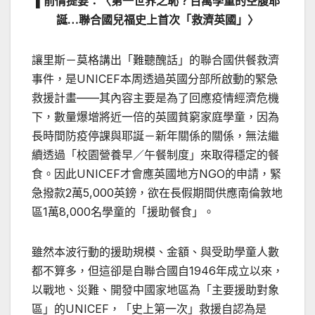
▌前情提要：〈第一世界之恥？百萬學童的空腹耶
誕…聯合國兒福史上首次「救濟英國」〉
讓里斯－莫格講出「難聽醜話」的聯合國供餐救濟
事件，是UNICEF本周透過英國分部所啟動的緊急
救援計畫——其內容主要是為了回應疫情經濟危機
下，數量爆增將近一倍的英國貧窮家庭學童，因為
長時間防疫停課與耶誕－新年關係的關係，無法繼
續透過「校園營養早／午餐制度」來取得穩定的餐
食。因此UNICEF才會應英國地方NGO的申請，緊
急撥款2萬5,000英鎊，欲在長假期間供應南倫敦地
區1萬8,000名學童的「援助餐食」。
雖然本波行動的援助規模、金額、與受助學童人數
都不算多，但這卻是自聯合國自1946年成立以來，
以戰地、災難、開發中國家地區為「主要援助對象
區」的UNICEF，「史上第一次」救援自認為是