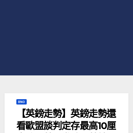
BNO
【英鎊走勢】英鎊走勢還
看歐盟談判定存最高10厘