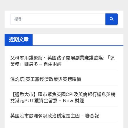
近期文章
父母零用錢緊縮、英國孩子開展副業賺錢歐媒: 「這
業務」賺最多 – 自由財經
溫灼培|英工黨經濟政策與英鎊匯價
【通悉大市】匯市聚焦英國CPI及英倫銀行議息英鎊
兌港元PUT獲資金留意 – Now 財經
英國股市歐洲奪冠政治穩定是主因 – 聯合報