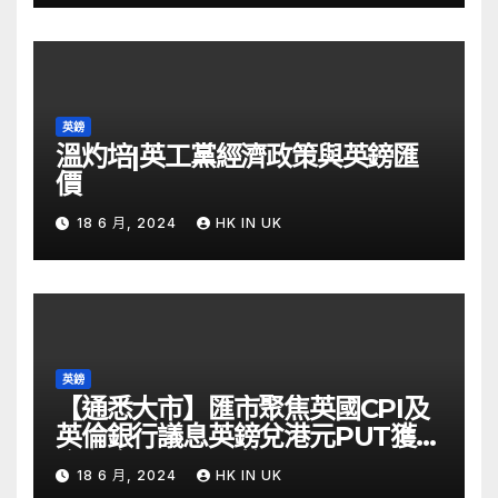
英鎊
溫灼培|英工黨經濟政策與英鎊匯
價
18 6 月, 2024
HK IN UK
英鎊
【通悉大市】匯市聚焦英國CPI及
英倫銀行議息英鎊兌港元PUT獲資
金留意 – Now 財經
18 6 月, 2024
HK IN UK