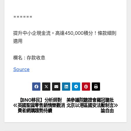
======
提升中小企現金流。高達450,000積分！條款細則
適用
欄名 :
存款收息
Source
【BNO移民】分析師對
美參議院聽證會羅冠聰批
文
英國聖誕零售銷情樂觀消
北京以港區國安法壓制言
費者網購趨勢持續
論自由
章
導