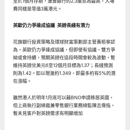
至於1個月存期，滙豐銀行的2.3厘息為最高，入場
費同樣是等值3萬港元。
英歐仍力爭達成協議 英鎊長綫有潛力
花旗銀行投資策略及環球財富策劃部主管黃栢寧認
為，英歐仍力爭達成協議，但即使有協議，雙方爭
拗或會持續，預期英鎊在這段時間會較為波動，暫
維持英鎊兌美元6至12個月目標為1.37；長綫預測
則為1.42。如以現滙約1.349，即最多約有5%的潛
在漲幅。
雖然港人於明年1月底可以藉BNO申請移居英國，
但上商執行副總裁兼零售銀行業務總監陳志偉指，
暫未見客戶對英鎊需求有明顯增加