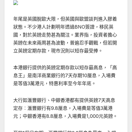
年尾是英國脫歐大限，但英國與歐盟談判進入膠着
狀態。不少港人計劃明年透過BNO簽證，移民英
國，對於英鎊走勢甚為關注。業界指，投資者擔心
英鎊在未來兩周甚為波動，普遍忍手觀戰，但若開
立英鎊定期存款，現市況則以短存最受捧。
本港銀行提供的英鎊定期存款以短存最高息，「高
息王」是南洋商業銀行的7天存期10厘息，入場費
是等值3萬港元，特惠利率至今年年底。
大行如滙豐銀行、中銀香港都有提供英鎊7天高息
定存︰滙豐銀行有9.8厘息，入場費是等值3萬港
元；中銀香港有8.8厘息，入場費是1,000元英鎊。