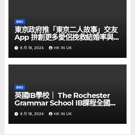
BNO
東京政府推「東京二人故事」交友
App 拚創更多愛侶挽救結婚率與生
育率｜Yahoo Hong Kong
6 月 18, 2024
HK IN UK
BNO
英國IB學校｜ The Rochester
Grammar School IB課程全國第
六少數獲認證的Thinking School
6 月 18, 2024
HK IN UK