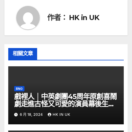
覽
作者：
HK in UK
相關文章
BNO
戲裡人｜中英劇團45周年原創喜鬧
劇走進古怪又可愛的演員幕後生活
– YouTube
6 月 18, 2024
HK IN UK