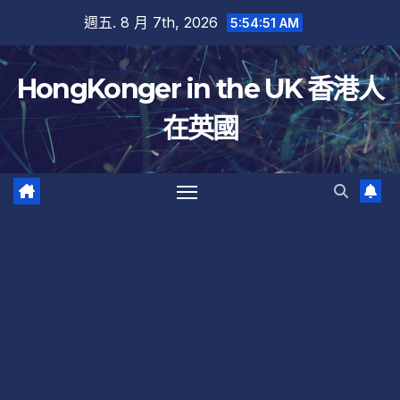
跳
週五. 8 月 7th, 2026
5:54:51 AM
至
內
HongKonger in the UK 香港人
容
在英國