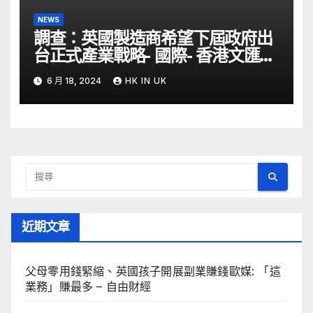
NEWS
調查：英國製造商希望下屆政府出
台正式產業戰略- 國際- 香港文匯網
– 文匯報
6 月 18, 2024
HK IN UK
近期文章
父母零用錢緊縮、英國孩子開展副業賺錢歐媒: 「這
業務」賺最多 – 自由財經