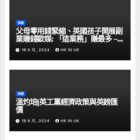
英鎊
父母零用錢緊縮、英國孩子開展副
業賺錢歐媒: 「這業務」賺最多 –
自由財經
18 6 月, 2024
HK IN UK
英鎊
溫灼培|英工黨經濟政策與英鎊匯
價
18 6 月, 2024
HK IN UK