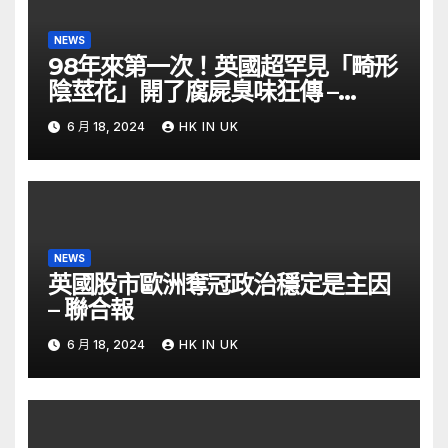
NEWS
98年來第一次！英國超罕見「畸形
陰莖花」開了腐屍臭味狂傳 –
ETtoday
6 月 18, 2024
HK IN UK
NEWS
英國股市歐洲奪冠政治穩定是主因
– 聯合報
6 月 18, 2024
HK IN UK