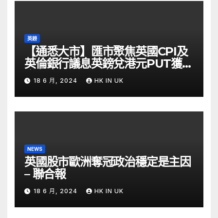
英鎊
【通悉大市】匯市聚焦英國CPI及
英倫銀行議息英鎊兌港元PUT獲資
金留意 – Now 財經
18 6 月, 2024
HK IN UK
NEWS
英國股市歐洲奪冠政治穩定是主因
– 聯合報
18 6 月, 2024
HK IN UK