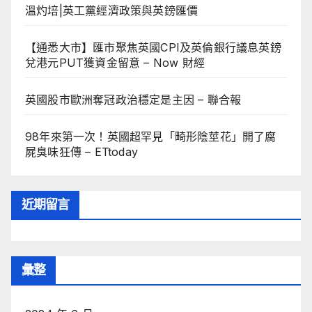
溫灼培|英工黨經濟政策與英鎊匯價
【通悉大市】匯市聚焦英國CPI及英倫銀行議息英鎊
兌港元PUT獲資金留意 – Now 財經
英國股市歐洲奪冠政治穩定是主因 – 聯合報
98年來第一次！英國超罕見「畸形陰莖花」開了腐
屍臭味狂傳 – ETtoday
近期留言
彙整