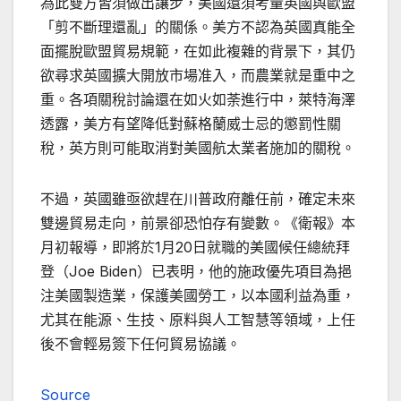
為此雙方皆須做出讓步，美國還須考量英國與歐盟
「剪不斷理還亂」的關係。美方不認為英國真能全
面擺脫歐盟貿易規範，在如此複雜的背景下，其仍
欲尋求英國擴大開放市場准入，而農業就是重中之
重。各項關稅討論還在如火如荼進行中，萊特海澤
透露，美方有望降低對蘇格蘭威士忌的懲罰性關
稅，英方則可能取消對美國航太業者施加的關稅。
不過，英國雖亟欲趕在川普政府離任前，確定未來
雙邊貿易走向，前景卻恐怕存有變數。《衛報》本
月初報導，即將於1月20日就職的美國候任總統拜
登（Joe Biden）已表明，他的施政優先項目為挹
注美國製造業，保護美國勞工，以本國利益為重，
尤其在能源、生技、原料與人工智慧等領域，上任
後不會輕易簽下任何貿易協議。
Source